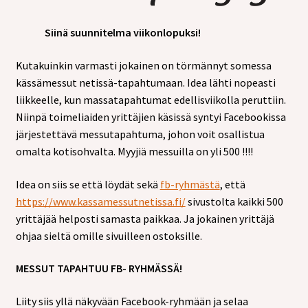
tason
valikko
Siinä suunnitelma viikonlopuksi!
Kutakuinkin varmasti jokainen on törmännyt somessa
kässämessut netissä-tapahtumaan. Idea lähti nopeasti
liikkeelle, kun massatapahtumat edellisviikolla peruttiin.
Niinpä toimeliaiden yrittäjien käsissä syntyi Facebookissa
järjestettävä messutapahtuma, johon voit osallistua
omalta kotisohvalta. Myyjiä messuilla on yli 500 !!!!
Idea on siis se että löydät sekä
fb-ryhmästä
, että
https://www.kassamessutnetissa.fi/
sivustolta kaikki 500
yrittäjää helposti samasta paikkaa. Ja jokainen yrittäjä
ohjaa sieltä omille sivuilleen ostoksille.
MESSUT TAPAHTUU FB- RYHMÄSSÄ!
Liity siis yllä näkyvään Facebook-ryhmään ja selaa