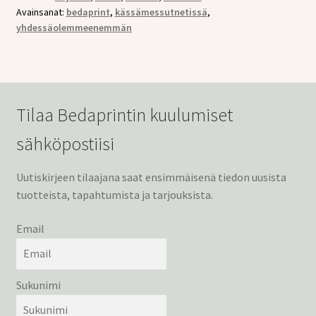
Avainsanat:
bedaprint
,
kässämessutnetissä
,
yhdessäolemmeenemmän
Tilaa Bedaprintin kuulumiset
sähköpostiisi
Uutiskirjeen tilaajana saat ensimmäisenä tiedon uusista
tuotteista, tapahtumista ja tarjouksista.
Email
Sukunimi