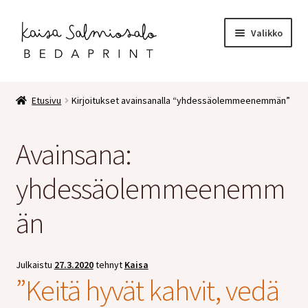
Siirry
Siirry
Valikko
navigointiin
sisältöön
Etusivu
Etusivu
Kirjoitukset avainsanalla “yhdessäolemmeenemmän”
Kauppa
Avainsana:
Laajen
Postikortit
alemm
yhdessäolemmeenemm
tason
2 osaiset kortit
valikko
än
Pakettikortit
Vihkot
Julkaistu
27.3.2020
tehnyt
Kaisa
”Keitä hyvät kahvit, vedä
Surunvalittelu