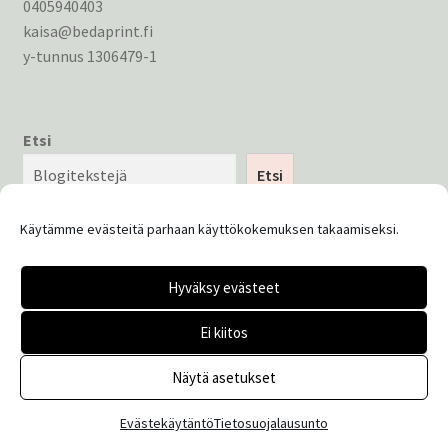
0405940403
kaisa@bedaprint.fi
y-tunnus 1306479-1
Etsi
Etsi
Käytämme evästeitä parhaan käyttökokemuksen takaamiseksi.
Hyväksy evästeet
© Bedaprint 2026
Ei kiitos
Tietosuojaseloste
Built with WooCommerce
.
Näytä asetukset
0
Evästekäytäntö
Tietosuojalausunto
Etsi:
Haku