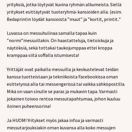
yrityksiä, jotka löytyvät kuvina ryhmän albumeista. Siellä
yritykset esittäytyvät tuoteryhmä-kansioiden alla. (esim.
Bedaprintin löydät kansioista ”muut” ja ”kortit, printit..”
Luvassa on messuhulinaa samalla tapaa kuin
”normi”messuillakin. On haastatteluja, tietoiskuja ja
näytöksiä, sekä tottakai taukojumppaa ettei kroppa
kramppaa siitä soffalla istumisesta!
Yrittäjät ovat paikalla messuilla ja keskustelevat teidän
kanssa tuotteistaan ja tekniikoista Facebookissa oman
esittelynsä alla tai messengerissä tai vaikka sähköpostilla.
Mikä on vaan sinulle se paras ja mukavin tapa. Varmasti
jokainen toivoo rentoa messutapahtumaa, johon kuuluu
iloinen puheensorina!
Ja HUOM! Yritykset myös jakaa infoa ja varmasti
messutarjouksiakin oman kuvansa alla koko messujen