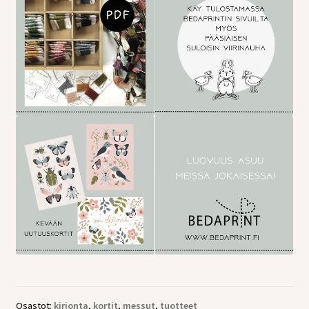
Osastot:
kirjonta
,
kortit
,
messut
,
tuotteet