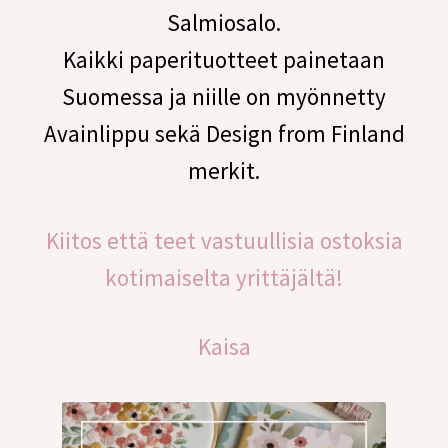
Salmiosalo.
Kreppipaperit
Kaikki paperituotteet painetaan
Laajen
Suomessa ja niille on myönnetty
Kirjonta
alemm
Avainlippu sekä Design from Finland
tason
Alekortit ja -vihkot
valikko
merkit.
Tarrat
Kiitos että teet vastuullisia ostoksia
Kurssit
kotimaiselta yrittäjältä!
Ilmaiset värityskuvat
Kaisa
Laajen
Info
alemm
tason
Laajen
Jälleenmyyjille
valikko
alemm