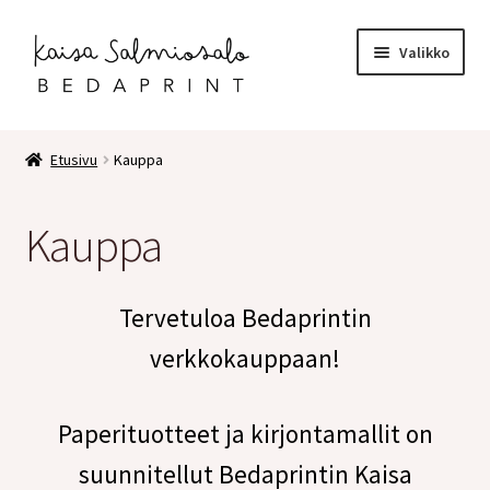
Siirry
Siirry
Valikko
navigointiin
sisältöön
Etusivu
Etusivu
Kauppa
Kauppa
Kauppa
Laajen
Postikortit
alemm
tason
2 osaiset kortit
Tervetuloa Bedaprintin
valikko
verkkokauppaan!
Pakettikortit
Vihkot
Paperituotteet ja kirjontamallit on
suunnitellut Bedaprintin Kaisa
Surunvalittelu