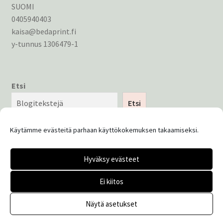
SUOMI
0405940403
kaisa@bedaprint.fi
y-tunnus 1306479-1
Etsi
Etsi
Käytämme evästeitä parhaan käyttökokemuksen takaamiseksi.
Hyväksy evästeet
© Bedaprint 2026
Ei kiitos
Tietosuojaseloste
Built with WooCommerce
.
Näytä asetukset
0