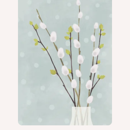
Ystävälle
Kreppipaperikukkakortit
Numerokortit
Ruotsinkieliset kortit
Puupposet
Äitienpäiväkortit
Isänpäiväkortit
Joulukortit