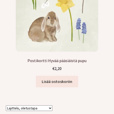
valikko
Tarrat
Kurssit
Ilmaiset värityskuvat
Laajen
Info
alemm
Postikortti Hyvää pääsiäistä pupu
tason
Laajen
Jälleenmyyjille
€
2,20
valikko
alemm
tason
Lisää ostoskoriin
valikko