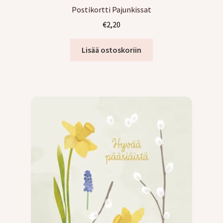
Pääsiäiskortit
Postikortti Pajunkissat
€
2,20
Korttilajitelmat
Lisää ostoskoriin
2 osaiset kortit
Pakettikortit
Vihkot
Surunvalittelu
Kreppipaperit
Laajen
Kirjonta
alemm
tason
Alekortit ja -vihkot