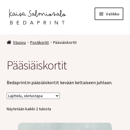
Siirry
Siirry
Valikko
navigointiin
sisältöön
Etusivu
Etusivu
Postikortit
Pääsiäiskortit
Kauppa
Pääsiäiskortit
Laajen
Postikortit
alemm
tason
Turku kortit
Bedaprintin pääsiäiskortit kevään keltaiseen juhlaan.
valikko
Onnittelukortit
Näytetään kaikki 2 tulosta
Kiitoskortit
Luontoaiheiset kortit