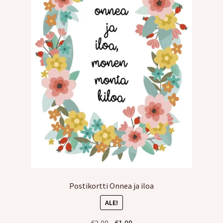
Postikortti Onnea ja iloa
ALE!
Alkuperäinen
Nykyinen
€
2,00
€
1,00