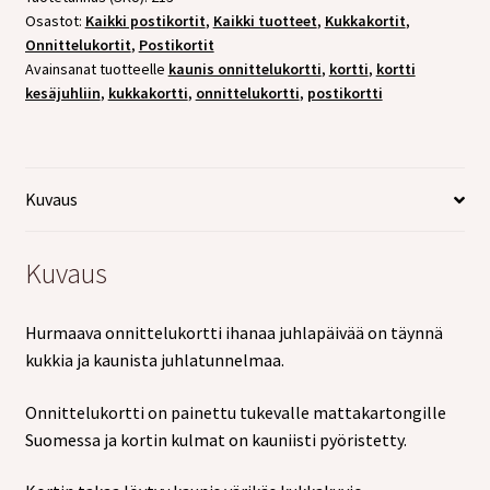
Osastot:
Kaikki postikortit
,
Kaikki tuotteet
,
Kukkakortit
,
Onnittelukortit
,
Postikortit
Avainsanat tuotteelle
kaunis onnittelukortti
,
kortti
,
kortti
kesäjuhliin
,
kukkakortti
,
onnittelukortti
,
postikortti
Kuvaus
Kuvaus
Hurmaava onnittelukortti ihanaa juhlapäivää on täynnä
kukkia ja kaunista juhlatunnelmaa.
Onnittelukortti on painettu tukevalle mattakartongille
Suomessa ja kortin kulmat on kauniisti pyöristetty.