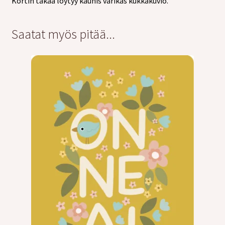
Kortin takaa löytyy kaunis värikäs kukkakuvio.
Saatat myös pitää...