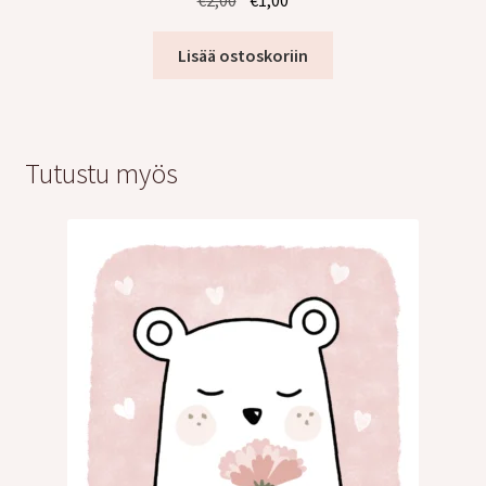
hinta
hinta
oli:
on:
Lisää ostoskoriin
€2,00.
€1,00.
Tutustu myös