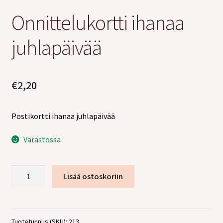
tason
Laajen
Jälleenmyyjille
Onnittelukortti ihanaa
valikko
alemm
tason
juhlapäivää
valikko
€
2,20
Postikortti ihanaa juhlapäivää
Varastossa
Onnittelukortti
Lisää ostoskoriin
ihanaa
juhlapäivää
määrä
Tuotetunnus (SKU):
213