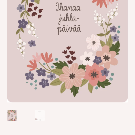
Kreppipaperit
Jalovilla langat
Laajen
Kirjonta
alemm
tason
Alekortit ja -vihkot
valikko
Tarrat
Kurssit
Ilmaiset värityskuvat
Laajen
Info
alemm