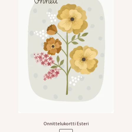
Kreppipaperit
Jalovilla langat
Laajen
Kirjonta
alemm
tason
Alekortit ja -vihkot
valikko
Tarrat
Kurssit
Ilmaiset värityskuvat
Laajen
Info
Onnittelukortti Esteri
alemm