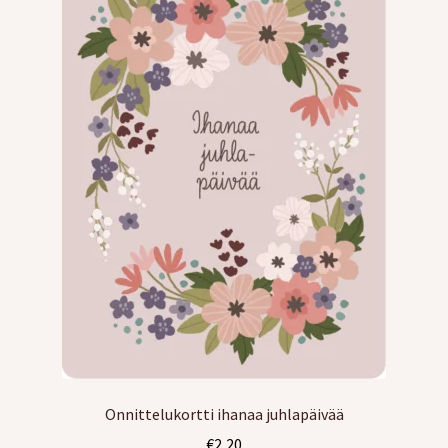
Onnittelukortti ihanaa juhlapäivää
€
2,20