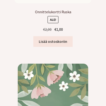
Onnittelukortti Ruska
ALE!
Alkuperäinen
Nykyinen
€
2,00
€
1,00
hinta
hinta
oli:
on:
Lisää ostoskoriin
€2,00.
€1,00.