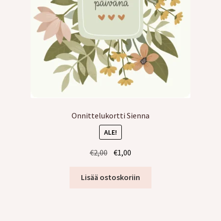
Onnittelukortti Sienna
ALE!
Alkuperäinen
Nykyinen
€
2,00
€
1,00
hinta
hinta
oli:
on:
Lisää ostoskoriin
€2,00.
€1,00.