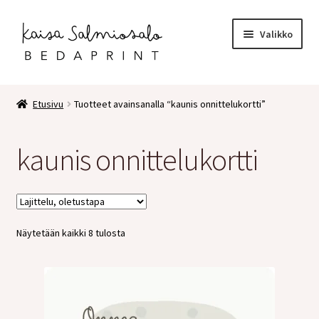
Siirry
Siirry
Valikko
navigointiin
sisältöön
Etusivu
Etusivu
Tuotteet avainsanalla “kaunis onnittelukortti”
Kauppa
kaunis onnittelukortti
Laajen
Postikortit
alemm
tason
2 osaiset kortit
valikko
Näytetään kaikki 8 tulosta
Pakettikortit
Vihkot
Surunvalittelu