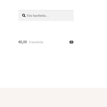
Etsi:
Haku
€
0,00
0 tuotetta