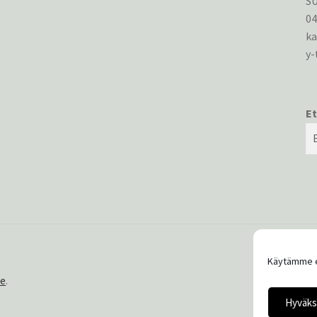
S
0
ka
y-
Et
Käytämme e
ce
.
Hyväks