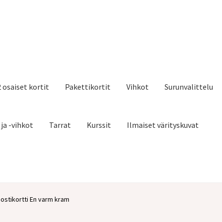
2 osaiset kortit
Pakettikortit
Vihkot
Surunvalittelu
 ja -vihkot
Tarrat
Kurssit
Ilmaiset värityskuvat
ostikortti En varm kram