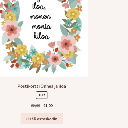
Postikortti Onnea ja iloa
ALE!
Alkuperäinen
Nykyinen
€
2,00
€
1,00
hinta
hinta
oli:
on:
Lisää ostoskoriin
€2,00.
€1,00.