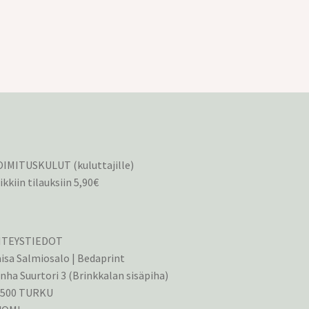
IMITUSKULUT (kuluttajille)
ikkiin tilauksiin 5,90€
HTEYSTIEDOT
isa Salmiosalo | Bedaprint
nha Suurtori 3 (Brinkkalan sisäpiha)
0500 TURKU