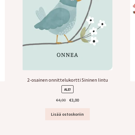
2-osainen onnittelukortti Sininen lintu
ALE!
Alkuperäinen
Nykyinen
€
4,00
€
3,00
hinta
hinta
oli:
on:
Lisää ostoskoriin
€4,00.
€3,00.