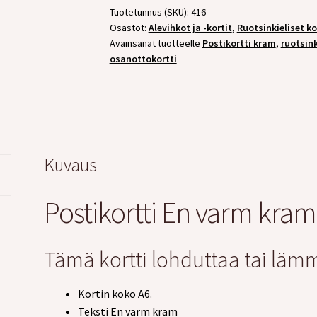
määrä
Tuotetunnus (SKU):
416
Osastot:
Alevihkot ja -kortit
,
Ruotsinkieliset ko
Avainsanat tuotteelle
Postikortti kram
,
ruotsink
osanottokortti
Kuvaus
Postikortti En varm kram
Tämä kortti lohduttaa tai lämm
Kortin koko A6.
Teksti En varm kram