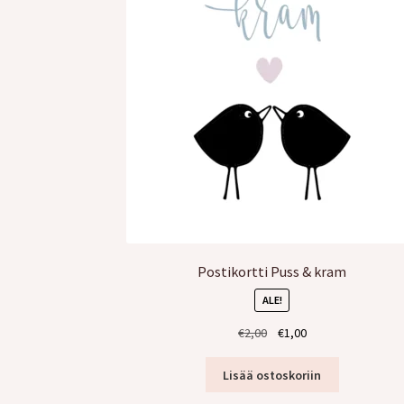
Postikortti Puss & kram
ALE!
Alkuperäinen
Nykyinen
€
2,00
€
1,00
hinta
hinta
oli:
on:
Lisää ostoskoriin
€2,00.
€1,00.