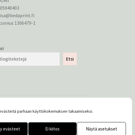
UOMI
405940403
isa@bedaprint.fi
tunnus 1306479-1
si
Etsi
västeitä parhaan käyttökokemuksen takaamiseksi.
y evästeet
Ei kiitos
Näytä asetukset