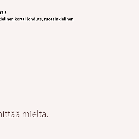
rtit
ielinen kortti lohduts
,
ruotsinkielinen
ittää mieltä.