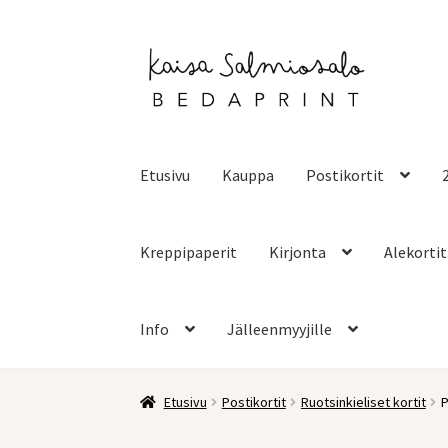
Siirry
Siirry
navigointiin
sisältöön
Etusivu
Kauppa
Postikortit
Kreppipaperit
Kirjonta
Alekortit
Info
Jälleenmyyjille
Etusivu
Postikortit
Ruotsinkieliset kortit
P