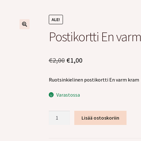
ALE!
Postikortti En var
Alkuperäinen
Nykyinen
€
2,00
€
1,00
hinta
hinta
Ruotsinkielinen postikortti En varm kram
oli:
on:
€2,00.
€1,00.
Varastossa
Postikortti
Lisää ostoskoriin
En
varm
kram