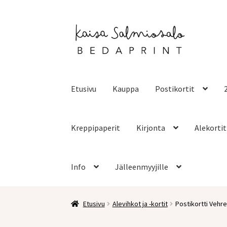
Siirry
Siirry
navigointiin
sisältöön
Etusivu
Kauppa
Postikortit
Kreppipaperit
Kirjonta
Alekortit
Info
Jälleenmyyjille
Etusivu
Alevihkot ja -kortit
Postikortti Vehr