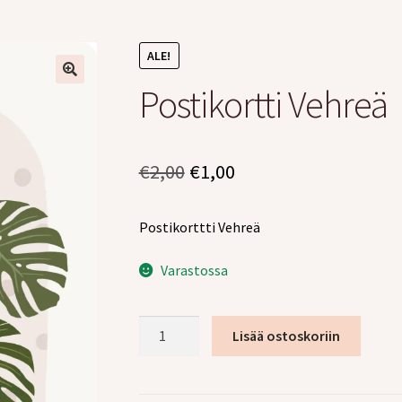
ALE!
Postikortti Vehreä
Alkuperäinen
Nykyinen
€
2,00
€
1,00
hinta
hinta
Postikorttti Vehreä
oli:
on:
€2,00.
€1,00.
Varastossa
Postikortti
Lisää ostoskoriin
Vehreä
määrä