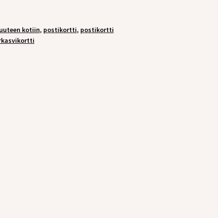
uuteen kotiin
,
postikortti
,
postikortti
rkasvikortti