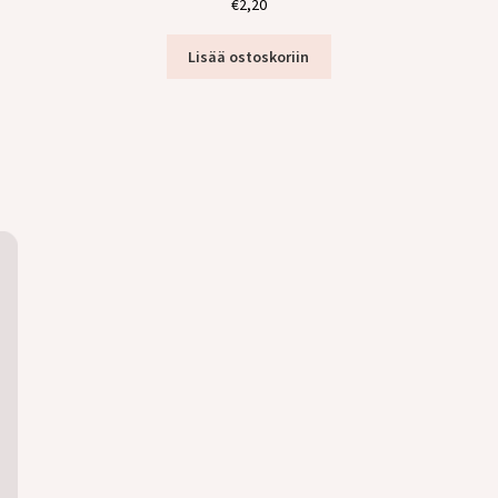
€
2,20
Lisää ostoskoriin