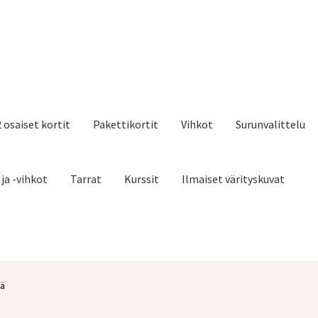
2 osaiset kortit
Pakettikortit
Vihkot
Surunvalittelu
 ja -vihkot
Tarrat
Kurssit
Ilmaiset värityskuvat
eä