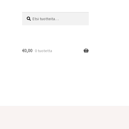
Etsi:
Haku
€
0,00
0 tuotetta