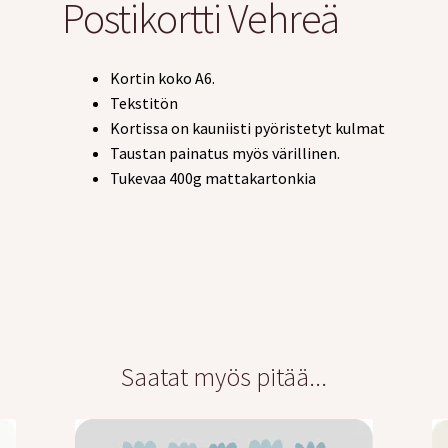
Postikortti Vehreä
Kortin koko A6.
Tekstitön
Kortissa on kauniisti pyöristetyt kulmat
Taustan painatus myös värillinen.
Tukevaa 400g mattakartonkia
Saatat myös pitää...