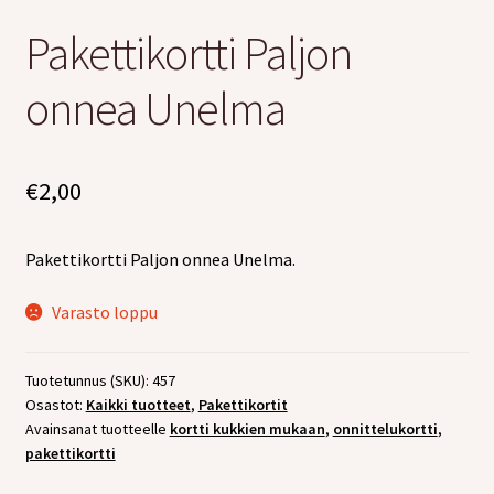
Pakettikortti Paljon
Kreppipaperit
onnea Unelma
Laajen
Kirjonta
alemm
tason
Alekortit ja -vihkot
valikko
€
2,00
Tarrat
Pakettikortti Paljon onnea Unelma.
Kurssit
Varasto loppu
Ilmaiset värityskuvat
Tuotetunnus (SKU):
457
Laajen
Info
Osastot:
Kaikki tuotteet
,
Pakettikortit
alemm
Avainsanat tuotteelle
kortti kukkien mukaan
,
onnittelukortti
,
tason
Laajen
pakettikortti
Jälleenmyyjille
valikko
alemm