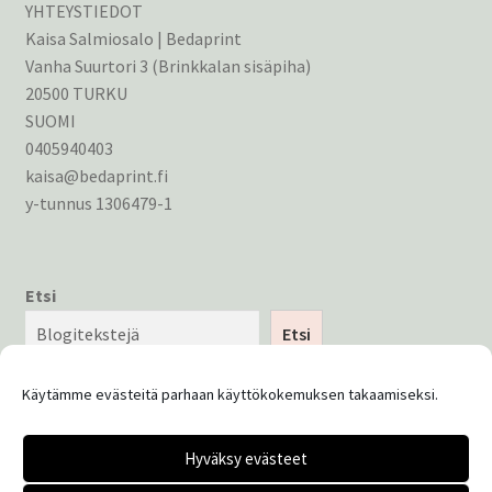
YHTEYSTIEDOT
Kaisa Salmiosalo | Bedaprint
Vanha Suurtori 3 (Brinkkalan sisäpiha)
20500 TURKU
SUOMI
0405940403
kaisa@bedaprint.fi
y-tunnus 1306479-1
Etsi
Etsi
Käytämme evästeitä parhaan käyttökokemuksen takaamiseksi.
Hyväksy evästeet
© Bedaprint 2026