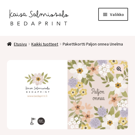
Siirry
Siirry
Valikko
navigointiin
sisältöön
Etusivu
Etusivu
Kaikki tuotteet
Pakettikortti Paljon onnea Unelma
Kauppa
Laajen
Postikortit
alemm
tason
2 osaiset kortit
valikko
Pakettikortit
Vihkot
Surunvalittelu