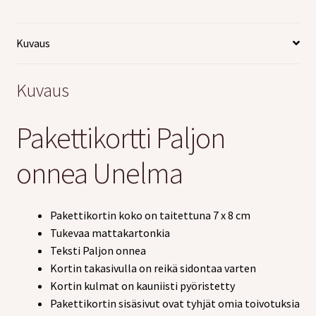
tason
valikko
Kuvaus
Kuvaus
Pakettikortti Paljon
onnea Unelma
Pakettikortin koko on taitettuna 7 x 8 cm
Tukevaa mattakartonkia
Teksti Paljon onnea
Kortin takasivulla on reikä sidontaa varten
Kortin kulmat on kauniisti pyöristetty
Pakettikortin sisäsivut ovat tyhjät omia toivotuksia