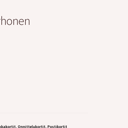
erhonen
kkakortit
,
Onnittelukortit
,
Postikortit