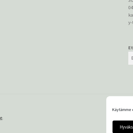
S
0
ka
y-
Et
Käytämme e
ce
.
Hyväks