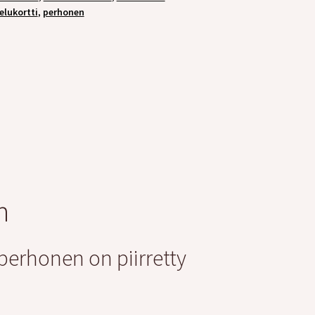
elukortti
,
perhonen
n
 perhonen on piirretty