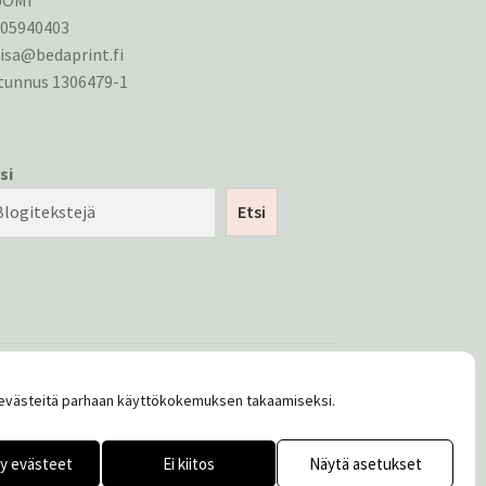
UOMI
405940403
isa@bedaprint.fi
tunnus 1306479-1
si
Etsi
västeitä parhaan käyttökokemuksen takaamiseksi.
y evästeet
Ei kiitos
Näytä asetukset