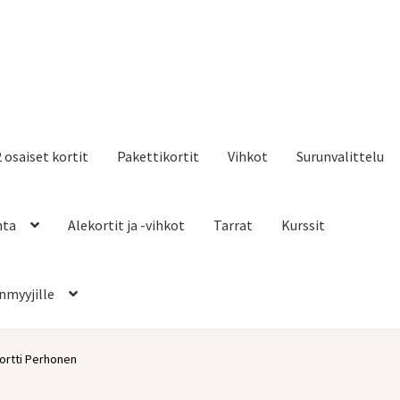
2 osaiset kortit
Pakettikortit
Vihkot
Surunvalittelu
nta
Alekortit ja -vihkot
Tarrat
Kurssit
nmyyjille
ortti Perhonen