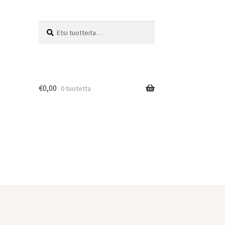
Etsi:
Haku
€
0,00
0 tuotetta