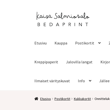
Siirry
Siirry
navigointiin
sisältöön
Etusivu
Kauppa
Postikortit
Kreppipaperit
Jalovilla langat
Kirjo
Ilmaiset värityskuvat
Info
Jällee
Etusivu
Postikortit
Kukkakortit
Onnitteluk