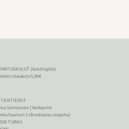
IMITUSKULUT (kuluttajille)
ikkiin tilauksiin 5,90€
HTEYSTIEDOT
isa Salmiosalo | Bedaprint
nha Suurtori 3 (Brinkkalan sisäpiha)
0500 TURKU