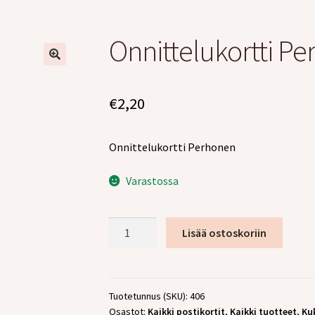
Onnittelukortti P
€
2,20
Onnittelukortti Perhonen
Varastossa
Onnittelukortti
Lisää ostoskoriin
Perhonen
määrä
Tuotetunnus (SKU):
406
Osastot:
Kaikki postikortit
,
Kaikki tuotteet
,
Ku