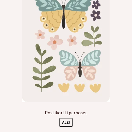
Kreppipaperit
Jalovilla langat
Laajen
Kirjonta
alemm
tason
Alekortit ja -vihkot
valikko
Tarrat
Kurssit
Ilmaiset värityskuvat
Postikortti perhoset
Laajen
Info
ALE!
alemm