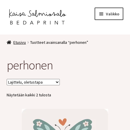
Siirry
Siirry
Valikko
navigointiin
sisältöön
Etusivu
Etusivu
Tuotteet avainsanalla “perhonen”
Kauppa
perhonen
Laajen
Postikortit
alemm
tason
2 osaiset kortit
valikko
Näytetään kaikki 2 tulosta
Pakettikortit
Vihkot
Surunvalittelu