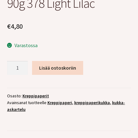
90g 378 Light Lilac
tason
Laajen
Jälleenmyyjille
valikko
alemm
tason
€
4,80
valikko
Varastossa
Kreppipaperi
Lisää ostoskoriin
Artistica
90g
378
Light
Osasto:
Kreppipaperit
Avainsanat tuotteelle
Kreppipaperi
,
kreppipaperikukka
,
kukka-
Lilac
askartelu
määrä