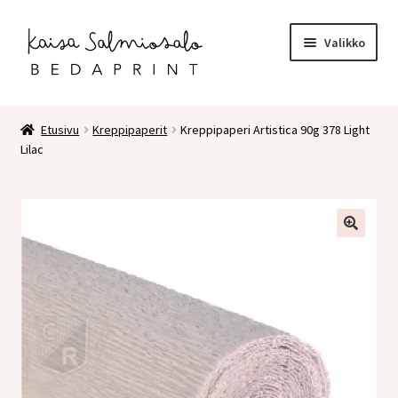
Siirry
Siirry
Valikko
navigointiin
sisältöön
Etusivu
Etusivu
Kreppipaperit
Kreppipaperi Artistica 90g 378 Light
Lilac
Kauppa
Laajen
Postikortit
alemm
tason
2 osaiset kortit
valikko
Pakettikortit
Vihkot
Surunvalittelu