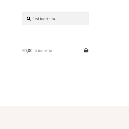
Etsi:
Haku
€
0,00
0 tuotetta