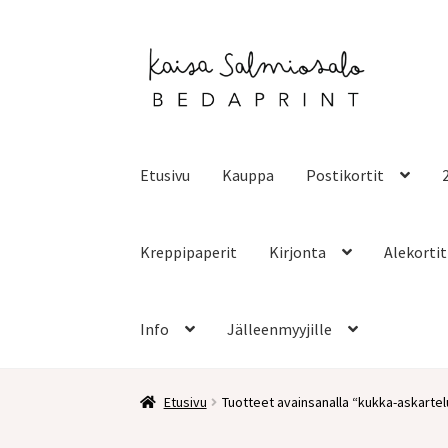
Siirry
Siirry
navigointiin
sisältöön
Etusivu
Kauppa
Postikortit
Kreppipaperit
Kirjonta
Alekortit
Info
Jälleenmyyjille
Etusivu
Tuotteet avainsanalla “kukka-askartel