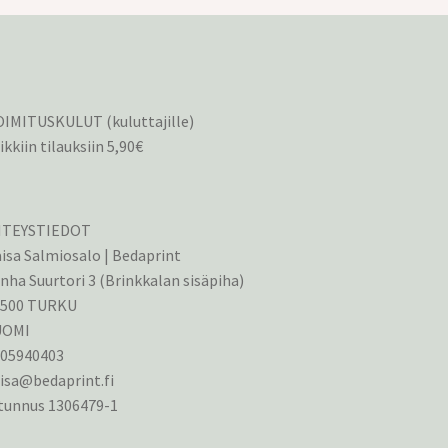
IMITUSKULUT (kuluttajille)
ikkiin tilauksiin 5,90€
HTEYSTIEDOT
isa Salmiosalo | Bedaprint
nha Suurtori 3 (Brinkkalan sisäpiha)
0500 TURKU
UOMI
405940403
isa@bedaprint.fi
tunnus 1306479-1