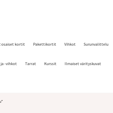
2 osaiset kortit
Pakettikortit
Vihkot
Surunvalittelu
 ja -vihkot
Tarrat
Kurssit
Ilmaiset värityskuvat
u”