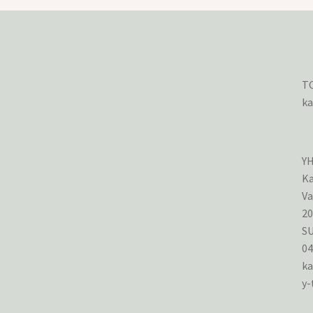
TO
ka
Y
Ka
Va
2
S
0
ka
y-