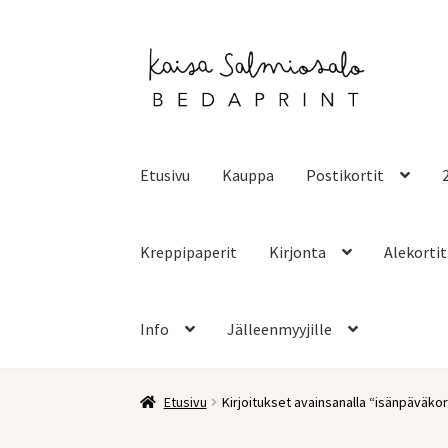
Siirry
Siirry
navigointiin
sisältöön
Etusivu
Kauppa
Postikortit
Kreppipaperit
Kirjonta
Alekortit
Info
Jälleenmyyjille
Etusivu
Kirjoitukset avainsanalla “isänpäväkor