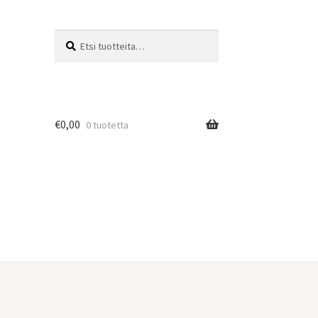
Etsi:
Haku
€
0,00
0 tuotetta