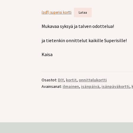
(pdf) superisi kortti
Lataa
Mukavaa syksyä ja talven odottelua!
ja tietenkin onnittelut kaikille Superisille!
Kaisa
Osastot:
DIY
,
kortit
,
onnittelukortti
Avainsanat:
ilmainen
,
isänpäivä
,
isänpäväkortti
,