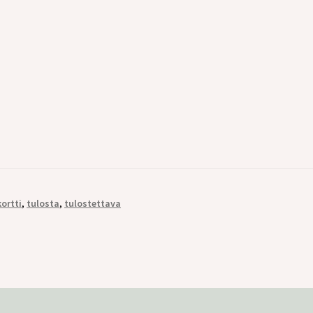
kortti
,
tulosta
,
tulostettava