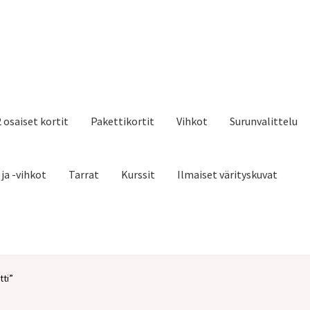
2 osaiset kortit
Pakettikortit
Vihkot
Surunvalittelu
 ja -vihkot
Tarrat
Kurssit
Ilmaiset värityskuvat
tti”