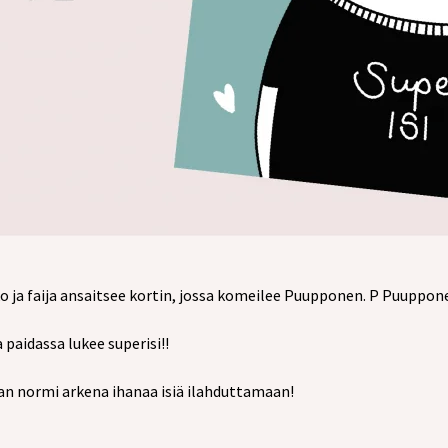
ukko ja faija ansaitsee kortin, jossa komeilee Puupponen. P Puuppon
 paidassa lukee superisi!!
han normi arkena ihanaa isiä ilahduttamaan!