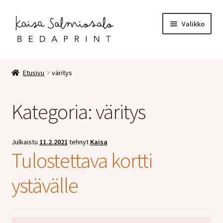
Siirry
Siirry
Valikko
navigointiin
sisältöön
Etusivu
Etusivu
väritys
Kauppa
Kategoria:
väritys
Laajen
Postikortit
alemm
tason
2 osaiset kortit
Julkaistu
11.2.2021
tehnyt
Kaisa
valikko
Tulostettava kortti
Pakettikortit
ystävälle
Vihkot
Surunvalittelu