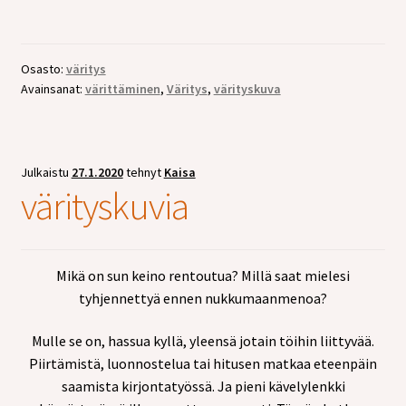
Osasto:
väritys
Avainsanat:
värittäminen
,
Väritys
,
värityskuva
Julkaistu
27.1.2020
tehnyt
Kaisa
värityskuvia
Mikä on sun keino rentoutua? Millä saat mielesi
tyhjennettyä ennen nukkumaanmenoa?
Mulle se on, hassua kyllä, yleensä jotain töihin liittyvää.
Piirtämistä, luonnostelua tai hitusen matkaa eteenpäin
saamista kirjontatyössä. Ja pieni kävelylenkki