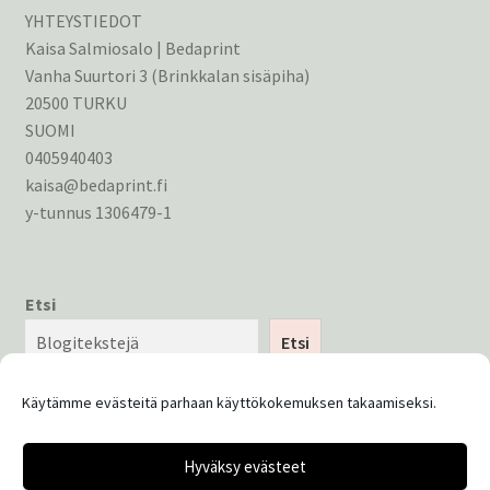
YHTEYSTIEDOT
Kaisa Salmiosalo | Bedaprint
Vanha Suurtori 3 (Brinkkalan sisäpiha)
20500 TURKU
SUOMI
0405940403
kaisa@bedaprint.fi
y-tunnus 1306479-1
Etsi
Etsi
Käytämme evästeitä parhaan käyttökokemuksen takaamiseksi.
Hyväksy evästeet