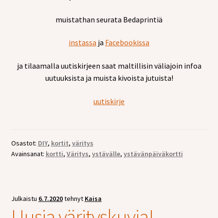
muistathan seurata Bedaprintiä
instassa
ja
Facebookissa
ja tilaamalla uutiskirjeen saat maltillisin väliajoin infoa
uutuuksista ja muista kivoista jutuista!
uutiskirje
Osastot:
DIY
,
kortit
,
väritys
Avainsanat:
kortti
,
Väritys
,
ystävälle
,
ystävänpäiväkortti
Julkaistu
6.7.2020
tehnyt
Kaisa
Uusia värityskuvia!