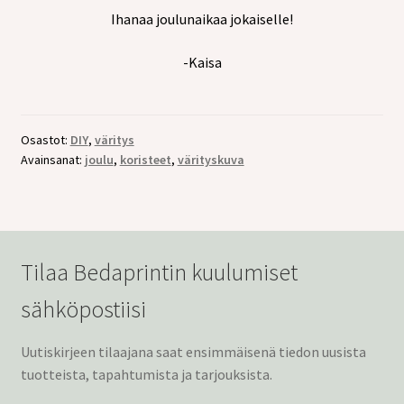
Ihanaa joulunaikaa jokaiselle!
-Kaisa
Osastot:
DIY
,
väritys
Avainsanat:
joulu
,
koristeet
,
värityskuva
Tilaa Bedaprintin kuulumiset
sähköpostiisi
Uutiskirjeen tilaajana saat ensimmäisenä tiedon uusista
tuotteista, tapahtumista ja tarjouksista.