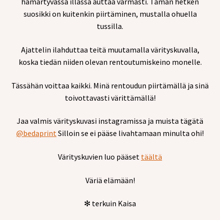
hämärtyvässä illassa auttaa varmasti. Tämän hetken
suosikki on kuitenkin piirtäminen, mustalla ohuella
tussilla.
Ajattelin ilahduttaa teitä muutamalla värityskuvalla,
koska tiedän niiden olevan rentoutumiskeino monelle.
Tässähän voittaa kaikki. Minä rentoudun piirtämällä ja sinä
toivottavasti värittämällä!
Jaa valmis värityskuvasi instagramissa ja muista tägätä
@bedaprint
Silloin se ei pääse livahtamaan minulta ohi!
Värityskuvien luo pääset
täältä
Väriä elämään!
✻ terkuin Kaisa