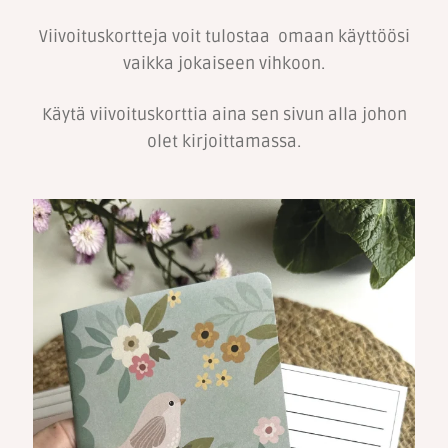
Viivoituskortteja voit tulostaa omaan käyttöösi
Kreppipaperit
vaikka jokaiseen vihkoon.
Kirjonta
Käytä viivoituskorttia aina sen sivun alla johon
olet kirjoittamassa.
Alekortit ja -vihkot
Tarrat
Kurssit
Ilmaiset värityskuvat
Info
Jälleenmyyjille