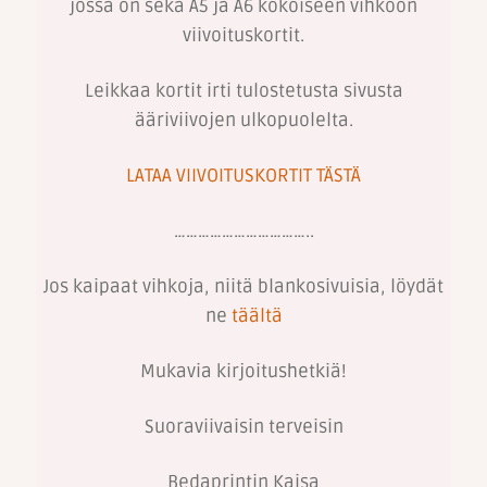
jossa on sekä A5 ja A6 kokoiseen vihkoon
viivoituskortit.
Leikkaa kortit irti tulostetusta sivusta
ääriviivojen ulkopuolelta.
LATAA VIIVOITUSKORTIT TÄSTÄ
……………………………..
Jos kaipaat vihkoja, niitä blankosivuisia, löydät
ne
täältä
Mukavia kirjoitushetkiä!
Suoraviivaisin terveisin
Bedaprintin Kaisa