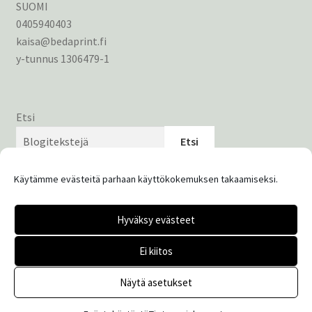
SUOMI
0405940403
kaisa@bedaprint.fi
y-tunnus 1306479-1
Etsi
Etsi
Käytämme evästeitä parhaan käyttökokemuksen takaamiseksi.
Hyväksy evästeet
© Bedaprint 2026
Ei kiitos
Tietosuojaseloste
Built with WooCommerce
.
Näytä asetukset
0