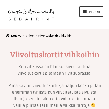
Valikko
Etusivu
Etusivu
Vihkot
Viivoituskortit vihkoihin
Kauppa
Viivoituskortit vihkoihin
Postikortit
Kun vihkossa on blankot sivut, auttaa
2 osaiset kortit
viivoituskortit pitämään rivit suorassa.
Pakettikortit
Minä käytän viivoituskortteja paljon koska pidän
enemmän tyhjistä kun viivoitetuista sivuista.
Vihkot
Ihan jo senkin takia että voi tekstin lomaan
välillä piirtää tai liimailla vaikka tarroja
Surunvalittelu