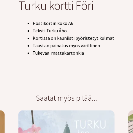
Turku kortti Föri
Postikortin koko A6
Teksti Turku Åbo
Kortissa on kauniisti pyöristetyt kulmat
Taustan painatus myös värillinen
Tukevaa mattakartonkia
Saatat myös pitää...