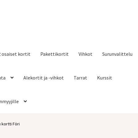
2 osaiset kortit
Pakettikortit
Vihkot
Surunvalittelu
nta
Alekortit ja -vihkot
Tarrat
Kurssit
nmyyjille
 kortti Föri