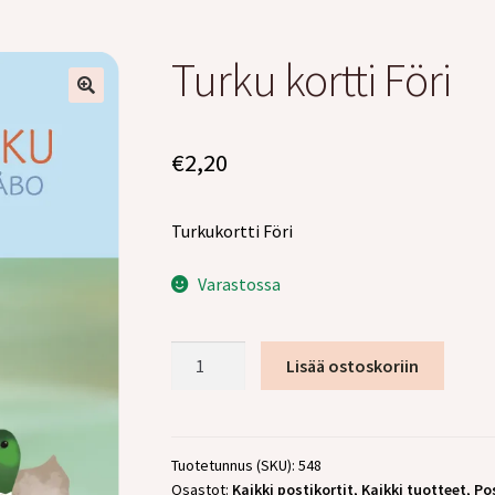
Turku kortti Föri
€
2,20
Turkukortti Föri
Varastossa
Turku
Lisää ostoskoriin
kortti
Föri
määrä
Tuotetunnus (SKU):
548
Osastot:
Kaikki postikortit
,
Kaikki tuotteet
,
Pos