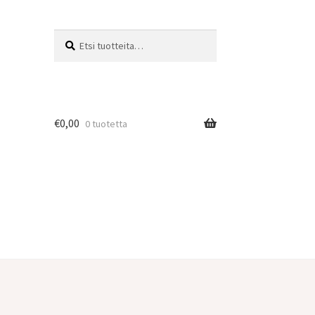
Etsi:
Haku
€
0,00
0 tuotetta