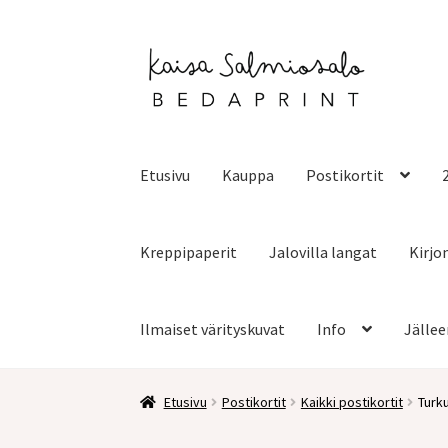
Siirry
Siirry
navigointiin
sisältöön
Etusivu
Kauppa
Postikortit
Kreppipaperit
Jalovilla langat
Kirjo
Ilmaiset värityskuvat
Info
Jällee
Etusivu
Postikortit
Kaikki postikortit
Turku