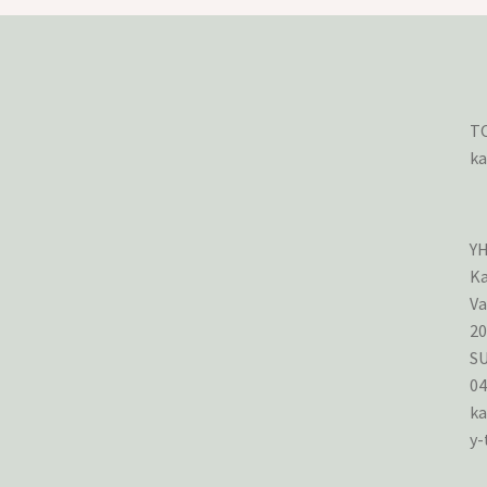
TO
ka
Y
Ka
Va
2
S
0
ka
y-