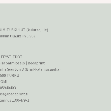
IMITUSKULUT (kuluttajille)
ikkiin tilauksiin 5,90€
HTEYSTIEDOT
isa Salmiosalo | Bedaprint
nha Suurtori 3 (Brinkkalan sisäpiha)
0500 TURKU
UOMI
405940403
isa@bedaprint.fi
tunnus 1306479-1