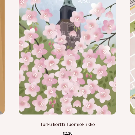
Turku kortti Tuomiokirkko
€
2,20