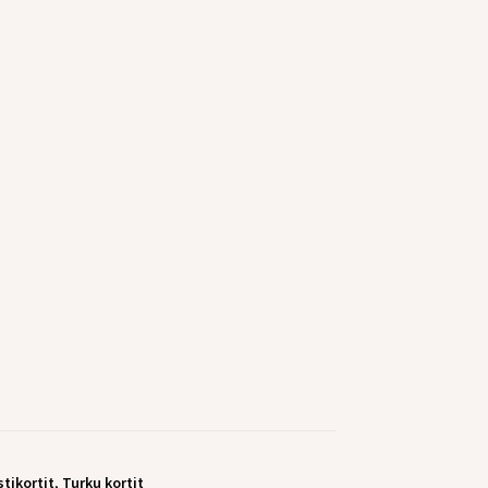
tikortit
,
Turku kortit