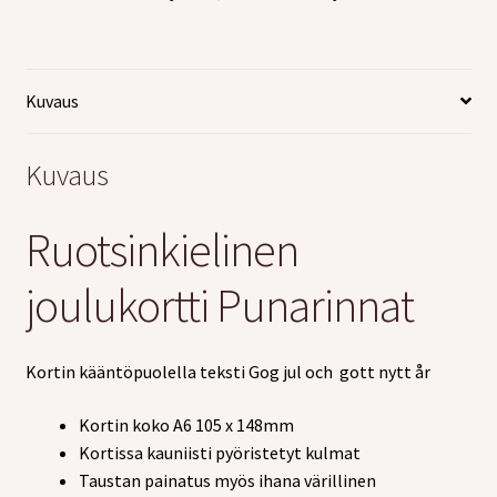
Kuvaus
Kuvaus
Ruotsinkielinen
joulukortti Punarinnat
Kortin kääntöpuolella teksti Gog jul och gott nytt år
Kortin koko A6 105 x 148mm
Kortissa kauniisti pyöristetyt kulmat
Taustan painatus myös ihana värillinen