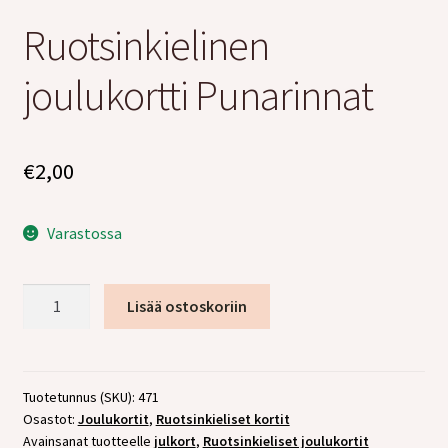
tason
Ruotsinkielinen
valikko
joulukortti Punarinnat
€
2,00
Varastossa
Ruotsinkielinen
Lisää ostoskoriin
joulukortti
Punarinnat
määrä
Tuotetunnus (SKU):
471
Osastot:
Joulukortit
,
Ruotsinkieliset kortit
Avainsanat tuotteelle
julkort
,
Ruotsinkieliset joulukortit