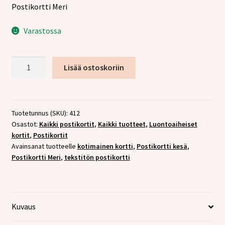
tason
Laajen
Postikortti Meri
Jälleenmyyjille
valikko
alemm
Varastossa
tason
valikko
Postikortti
Lisää ostoskoriin
Meri
määrä
Tuotetunnus (SKU):
412
Osastot:
Kaikki postikortit
,
Kaikki tuotteet
,
Luontoaiheiset
kortit
,
Postikortit
Avainsanat tuotteelle
kotimainen kortti
,
Postikortti kesä
,
Postikortti Meri
,
tekstitön postikortti
Kuvaus