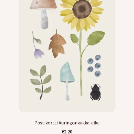
Postikortti Auringonkukka-aika
€
2,20