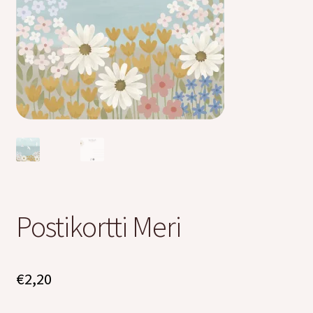
Kreppipaperit
Jalovilla langat
Laajen
Kirjonta
alemm
tason
Alekortit ja -vihkot
valikko
Tarrat
Kurssit
Postikortti Meri
Ilmaiset värityskuvat
€
2,20
Laajen
Info
alemm