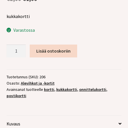
tason
hinta
hinta
valikko
kukkakortti
oli:
on:
€2,00.
€1,00.
Varastossa
Postikortti
Lisää ostoskoriin
Kukka
määrä
Tuotetunnus (SKU):
206
Osasto:
Alevihkot ja -kortit
Avainsanat tuotteelle
kortti
,
kukkakortti
,
onnittelukortti
,
postikortti
Kuvaus