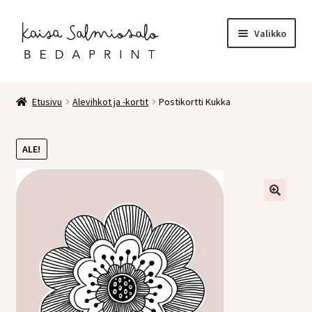
Siirry
Siirry
Valikko
navigointiin
sisältöön
Etusivu
Etusivu
Alevihkot ja -kortit
Postikortti Kukka
Kauppa
ALE!
Laajen
Postikortit
alemm
tason
2 osaiset kortit
valikko
Pakettikortit
Vihkot
Surunvalittelu