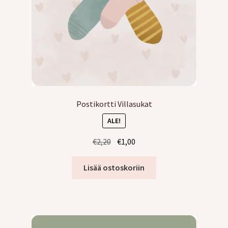
Postikortti Villasukat
ALE!
Alkuperäinen
Nykyinen
€
2,20
€
1,00
hinta
hinta
oli:
on:
Lisää ostoskoriin
€2,20.
€1,00.