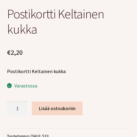
tason
Postikortti Keltainen
valikko
kukka
€
2,20
Postikortti Keltainen kukka
Varastossa
Postikortti
Lisää ostoskoriin
Keltainen
kukka
määrä
Tuotetunnus (SKU):
533