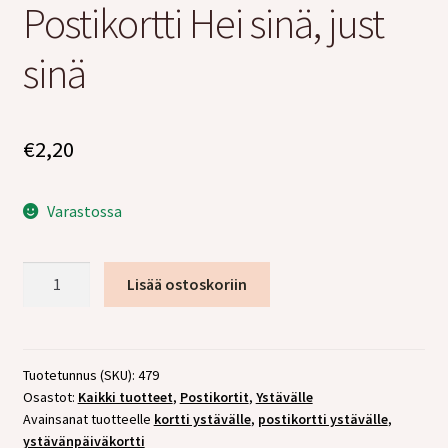
Postikortti Hei sinä, just
tason
Laajen
Jälleenmyyjille
valikko
alemm
sinä
tason
valikko
€
2,20
Varastossa
Postikortti
Lisää ostoskoriin
Hei
sinä,
just
sinä
Tuotetunnus (SKU):
479
Osastot:
Kaikki tuotteet
,
Postikortit
,
Ystävälle
määrä
Avainsanat tuotteelle
kortti ystävälle
,
postikortti ystävälle
,
ystävänpäiväkortti