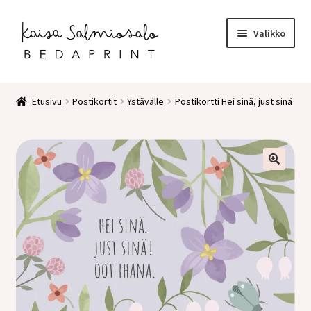
Siirry
Siirry
Valikko
navigointiin
sisältöön
Etusivu
Etusivu
Postikortit
Ystävälle
Postikortti Hei sinä, just sinä
Kauppa
Laajen
Postikortit
alemm
tason
2 osaiset kortit
valikko
Pakettikortit
Vihkot
Surunvalittelu