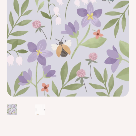
Kreppipaperit
Jalovilla langat
Laajen
Kirjonta
alemm
tason
Alekortit ja -vihkot
valikko
Tarrat
Kurssit
Ilmaiset värityskuvat
Laajen
Info
alemm