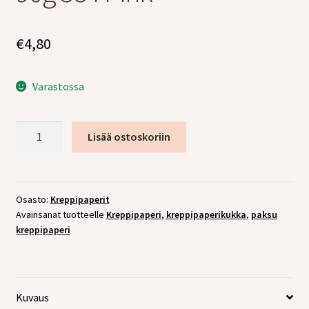
tason
Laajen
Jälleenmyyjille
valikko
alemm
€
4,80
tason
valikko
Varastossa
Kreppipaperi
Lisää ostoskoriin
Artistica
90g
384
Pink
Osasto:
Kreppipaperit
Avainsanat tuotteelle
Kreppipaperi
,
kreppipaperikukka
,
paksu
määrä
kreppipaperi
Kuvaus