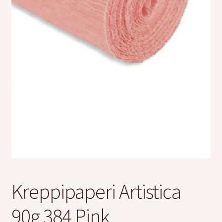
Kreppipaperit
Jalovilla langat
Laajen
Kirjonta
alemm
tason
Alekortit ja -vihkot
valikko
Tarrat
Kurssit
Ilmaiset värityskuvat
Kreppipaperi Artistica
Laajen
Info
90g 384 Pink
alemm