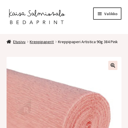
Siirry
Siirry
Valikko
navigointiin
sisältöön
Etusivu
Etusivu
Kreppipaperit
Kreppipaperi Artistica 90g 384 Pink
Kauppa
Laajen
Postikortit
alemm
tason
2 osaiset kortit
valikko
Pakettikortit
Vihkot
Surunvalittelu