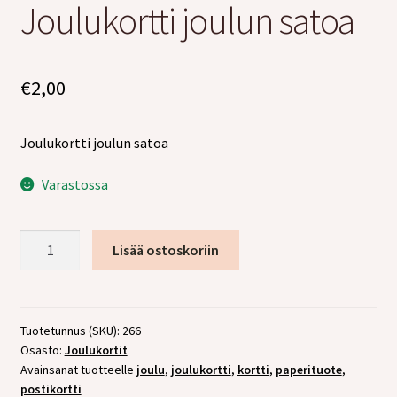
Joulukortti joulun satoa
tason
valikko
€
2,00
Joulukortti joulun satoa
Varastossa
Joulukortti
Lisää ostoskoriin
joulun
satoa
määrä
Tuotetunnus (SKU):
266
Osasto:
Joulukortit
Avainsanat tuotteelle
joulu
,
joulukortti
,
kortti
,
paperituote
,
postikortti