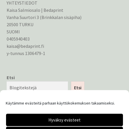
YHTEYSTIEDOT
Kaisa Salmiosalo | Bedaprint
Vanha Suurtori 3 (Brinkkalan sisäpiha)
20500 TURKU
SUOMI
0405940403
kaisa@bedaprint.fi
y-tunnus 1306479-1
Etsi
Etsi
Käytämme evästeitä parhaan käyttökokemuksen takaamiseksi.
Hyväksy evästeet
© Bedaprint 2026