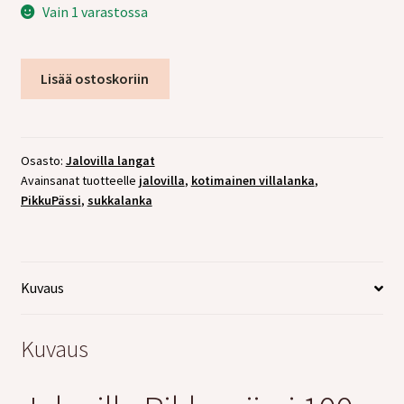
tason
Laajen
Vain 1 varastossa
Jälleenmyyjille
valikko
alemm
tason
Jalovilla
Lisää ostoskoriin
valikko
PikkuPässi
4722
määrä
Osasto:
Jalovilla langat
Avainsanat tuotteelle
jalovilla
,
kotimainen villalanka
,
PikkuPässi
,
sukkalanka
Kuvaus
Kuvaus