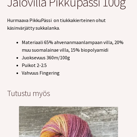
Jalovilla Pikkupässi 100g
Hurmaava PikkuPässi on tiukkakierteinen ohut
käsinvärjätty sukkalanka.
Materiaali 65% ahvenanmaanlampaan villa, 20%
muu suomalainae villa, 15% biopolyamidi
Juoksevuus 360m/100g
Puikot 2-2.5
Vahvuus Fingering
Tutustu myös