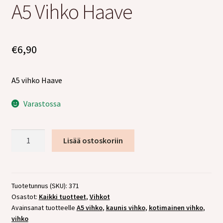
A5 Vihko Haave
tason
valikko
€
6,90
A5 vihko Haave
Varastossa
A5
Lisää ostoskoriin
Vihko
Haave
määrä
Tuotetunnus (SKU):
371
Osastot:
Kaikki tuotteet
,
Vihkot
Avainsanat tuotteelle
A5 vihko
,
kaunis vihko
,
kotimainen vihko
,
vihko