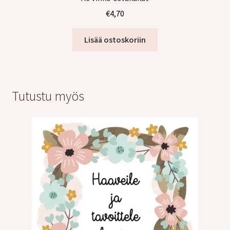
€
4,70
Lisää ostoskoriin
Tutustu myös