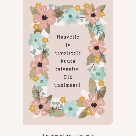
2-osainen kortti Haaveile