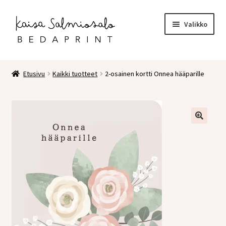
Siirry
Siirry
Valikko
navigointiin
sisältöön
Etusivu
Etusivu
Kaikki tuotteet
2-osainen kortti Onnea hääparille
Kauppa
Laajen
Postikortit
alemm
tason
2 osaiset kortit
valikko
Pakettikortit
Vihkot
Surunvalittelu