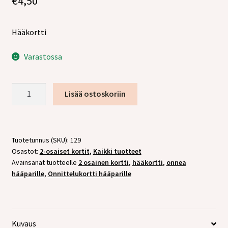
€
4,50
tason
valikko
Hääkortti
Varastossa
2-
Lisää ostoskoriin
osainen
kortti
Onnea
hääparille
Tuotetunnus (SKU):
129
Osastot:
2-osaiset kortit
,
Kaikki tuotteet
määrä
Avainsanat tuotteelle
2 osainen kortti
,
hääkortti
,
onnea
hääparille
,
Onnittelukortti hääparille
Kuvaus