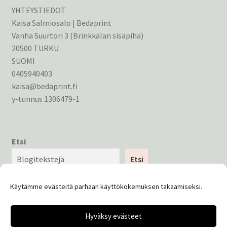
YHTEYSTIEDOT
Kaisa Salmiosalo | Bedaprint
Vanha Suurtori 3 (Brinkkalan sisäpiha)
20500 TURKU
SUOMI
0405940403
kaisa@bedaprint.fi
y-tunnus 1306479-1
Etsi
Etsi
Käytämme evästeitä parhaan käyttökokemuksen takaamiseksi.
Hyväksy evästeet