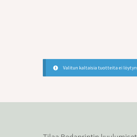
Valitun kaltaisia tuotteita ei löytyn
Tilaa Bedaprintin kuulumiset