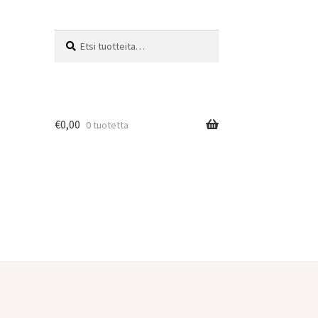
Etsi:
Haku
€
0,00
0 tuotetta