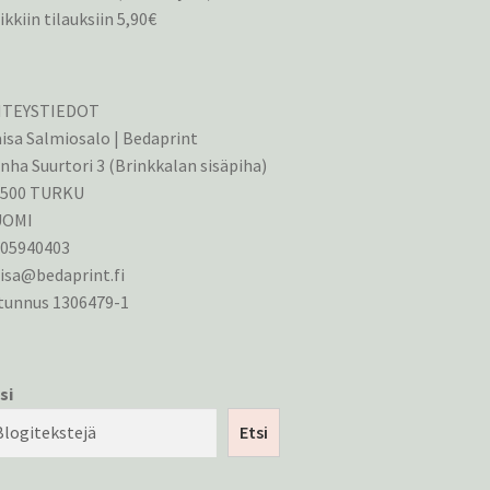
ikkiin tilauksiin 5,90€
HTEYSTIEDOT
isa Salmiosalo | Bedaprint
nha Suurtori 3 (Brinkkalan sisäpiha)
0500 TURKU
UOMI
405940403
isa@bedaprint.fi
tunnus 1306479-1
si
Etsi