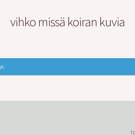
vihko missä koiran kuvia
yt.
TO