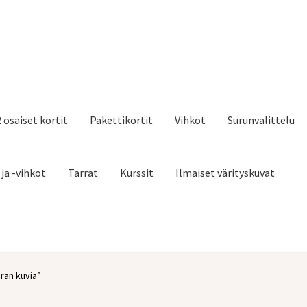
2 osaiset kortit
Pakettikortit
Vihkot
Surunvalittelu
 ja -vihkot
Tarrat
Kurssit
Ilmaiset värityskuvat
iran kuvia”