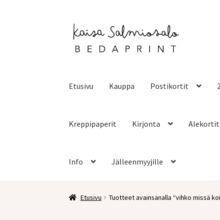
Siirry
Siirry
navigointiin
sisältöön
Etusivu
Kauppa
Postikortit
Kreppipaperit
Kirjonta
Alekortit
Info
Jälleenmyyjille
Etusivu
Tuotteet avainsanalla “vihko missä ko