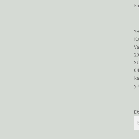
ka
Y
Ka
Va
2
S
0
ka
y-
Et