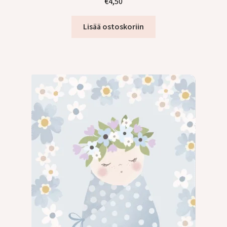
€
4,50
tason
valikko
Lisää ostoskoriin