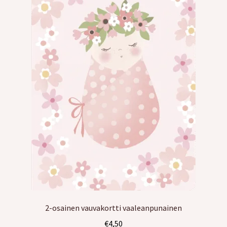
2-osainen vauvakortti vaaleanpunainen
€
4,50