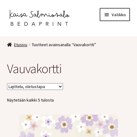
Siirry
Siirry
Valikko
navigointiin
sisältöön
Etusivu
Etusivu
Tuotteet avainsanalla “Vauvakortti”
Kauppa
Vauvakortti
Laajen
Postikortit
alemm
tason
2 osaiset kortit
valikko
Näytetään kaikki 5 tulosta
Pakettikortit
Vihkot
Surunvalittelu