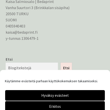
Kaisa Salmiosalo | Bedaprint
Vanha Suurtori 3 (Brinkkalan sisäpiha)
20500 TURKU
SUOMI
0405940403
kaisa@bedaprint.fi
y-tunnus 1306479-1
Etsi
Etsi
Käytämme evästeitä parhaan käyttökokemuksen takaamiseksi.
Hyväksy evästeet
© Bedaprint 2026
Ei kiitos
Tietosuojaseloste
Built with WooCommerce
.