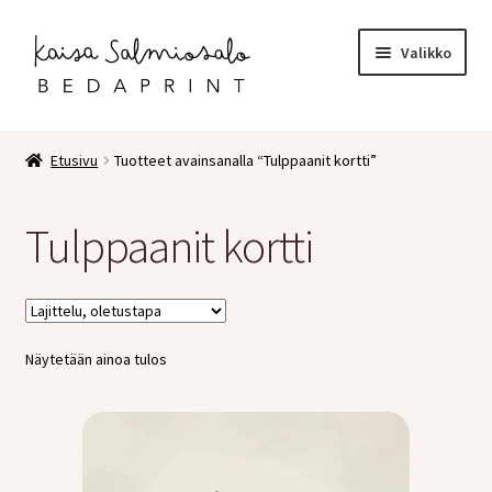
Siirry
Siirry
Valikko
navigointiin
sisältöön
Etusivu
Etusivu
Tuotteet avainsanalla “Tulppaanit kortti”
Kauppa
Tulppaanit kortti
Laajen
Postikortit
alemm
tason
2 osaiset kortit
valikko
Näytetään ainoa tulos
Pakettikortit
Vihkot
Surunvalittelu