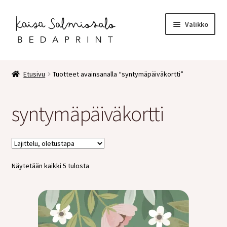
Siirry
Siirry
Valikko
navigointiin
sisältöön
Etusivu
Etusivu
Tuotteet avainsanalla “syntymäpäiväkortti”
Kauppa
syntymäpäiväkortti
Laajen
Postikortit
alemm
tason
2 osaiset kortit
valikko
Näytetään kaikki 5 tulosta
Pakettikortit
Vihkot
Surunvalittelu