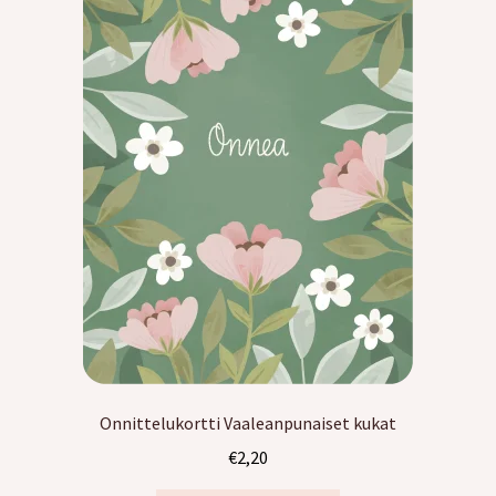
Kreppipaperit
Jalovilla langat
Laajen
Kirjonta
alemm
tason
Alekortit ja -vihkot
valikko
Tarrat
Kurssit
Ilmaiset värityskuvat
Onnittelukortti Vaaleanpunaiset kukat
Laajen
Info
€
2,20
alemm