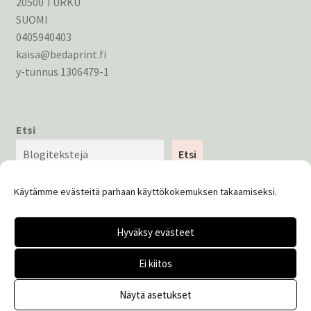
20500 TURKU
SUOMI
0405940403
kaisa@bedaprint.fi
y-tunnus 1306479-1
Etsi
Etsi
Käytämme evästeitä parhaan käyttökokemuksen takaamiseksi.
Hyväksy evästeet
© Bedaprint 2026
Ei kiitos
Tietosuojaseloste
Built with WooCommerce
.
Näytä asetukset