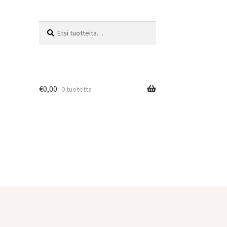
Etsi:
Haku
€
0,00
0 tuotetta