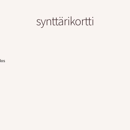
synttärikortti
los