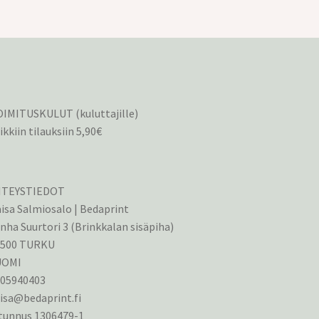
IMITUSKULUT (kuluttajille)
ikkiin tilauksiin 5,90€
HTEYSTIEDOT
isa Salmiosalo | Bedaprint
nha Suurtori 3 (Brinkkalan sisäpiha)
0500 TURKU
UOMI
405940403
isa@bedaprint.fi
tunnus 1306479-1