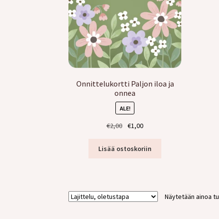
Onnittelukortti Paljon iloa ja
onnea
ALE!
Alkuperäinen
Nykyinen
€
2,00
€
1,00
hinta
hinta
oli:
on:
Lisää ostoskoriin
€2,00.
€1,00.
Näytetään ainoa tu