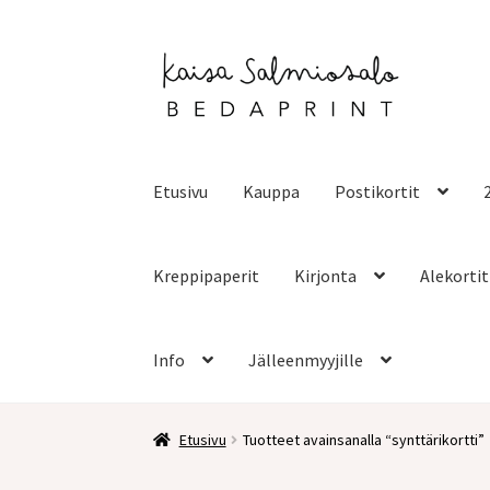
Siirry
Siirry
navigointiin
sisältöön
Etusivu
Kauppa
Postikortit
Kreppipaperit
Kirjonta
Alekortit
Info
Jälleenmyyjille
Etusivu
Tuotteet avainsanalla “synttärikortti”