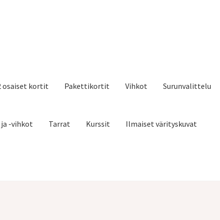
2 osaiset kortit
Pakettikortit
Vihkot
Surunvalittelu
 ja -vihkot
Tarrat
Kurssit
Ilmaiset värityskuvat