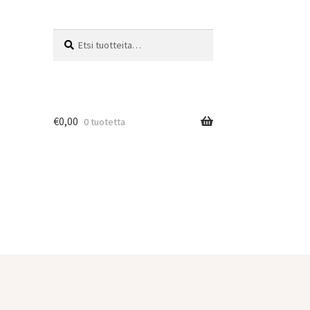
Etsi:
Haku
€
0,00
0 tuotetta