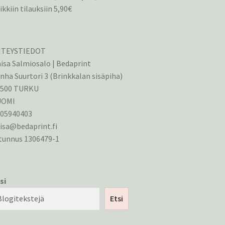
ikkiin tilauksiin 5,90€
HTEYSTIEDOT
isa Salmiosalo | Bedaprint
nha Suurtori 3 (Brinkkalan sisäpiha)
0500 TURKU
UOMI
405940403
isa@bedaprint.fi
tunnus 1306479-1
si
Etsi