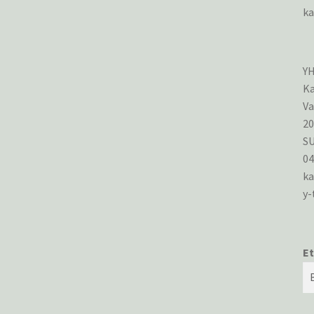
ka
Y
Ka
Va
2
S
0
ka
y-
Et