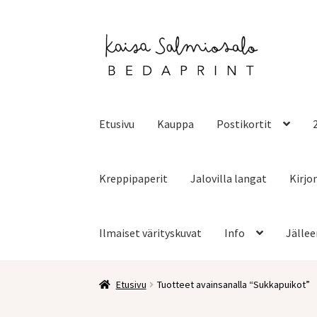
Siirry
Siirry
navigointiin
sisältöön
Etusivu
Kauppa
Postikortit
Kreppipaperit
Jalovilla langat
Kirjo
Ilmaiset värityskuvat
Info
Jällee
Etusivu
Tuotteet avainsanalla “Sukkapuikot”