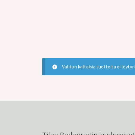
Valitun kaltaisia tuotteita ei löytyn
Tilaa Bedaprintin kuulumiset