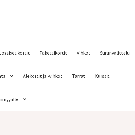
2 osaiset kortit
Pakettikortit
Vihkot
Surunvalittelu
nta
Alekortit ja -vihkot
Tarrat
Kurssit
nmyyjille