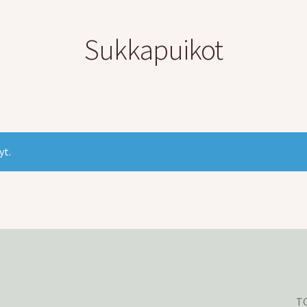
Sukkapuikot
yt.
TO