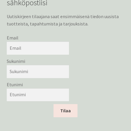
sähköpostiisi
Kreppipaperit
Uutiskirjeen tilaajana saat ensimmäisenä tiedon uusista
tuotteista, tapahtumista ja tarjouksista.
Jalovilla langat
Email
Laajen
Kirjonta
alemm
tason
Alekortit ja -vihkot
Sukunimi
valikko
Tarrat
Etunimi
Kurssit
Ilmaiset värityskuvat
Tilaa
Laajen
Info
alemm