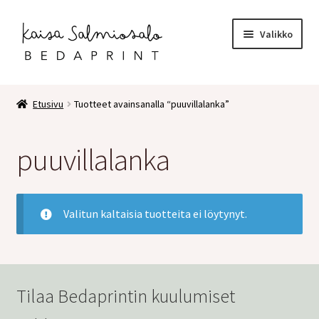
Siirry
Siirry
Valikko
navigointiin
sisältöön
Etusivu
Etusivu
Tuotteet avainsanalla “puuvillalanka”
Kauppa
puuvillalanka
Laajen
Postikortit
alemm
tason
2 osaiset kortit
valikko
Valitun kaltaisia tuotteita ei löytynyt.
Pakettikortit
Vihkot
Tilaa Bedaprintin kuulumiset
Surunvalittelu