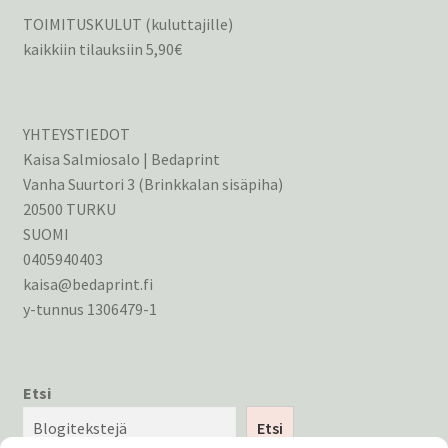
tason
Laajen
Jälleenmyyjille
TOIMITUSKULUT (kuluttajille)
valikko
alemm
kaikkiin tilauksiin 5,90€
tason
valikko
YHTEYSTIEDOT
Kaisa Salmiosalo | Bedaprint
Vanha Suurtori 3 (Brinkkalan sisäpiha)
20500 TURKU
SUOMI
0405940403
kaisa@bedaprint.fi
y-tunnus 1306479-1
Etsi
Etsi