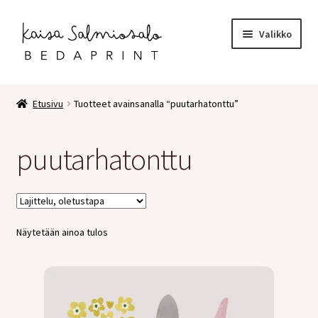
Siirry
Siirry
Valikko
navigointiin
sisältöön
Etusivu
Etusivu
Tuotteet avainsanalla “puutarhatonttu”
Kauppa
puutarhatonttu
Laajen
Postikortit
alemm
tason
2 osaiset kortit
valikko
Näytetään ainoa tulos
Pakettikortit
Vihkot
Surunvalittelu