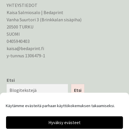
YHTEYSTIEDOT
Kaisa Salmiosalo | Bedaprint
Vanha Suurtori 3 (Brinkkalan sisäpiha)
20500 TURKU
SUOMI
0405940403
kaisa@bedaprint.fi
y-tunnus 1306479-1
Etsi
Etsi
Käytämme evästeitä parhaan käyttökokemuksen takaamiseksi.
Hyväksy evästeet