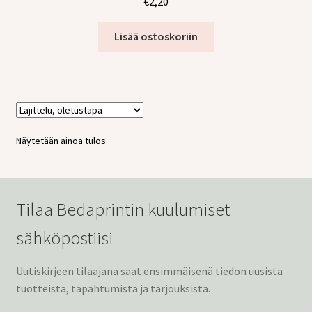
€
2,20
tason
valikko
Lisää ostoskoriin
Näytetään ainoa tulos
Tilaa Bedaprintin kuulumiset
sähköpostiisi
Uutiskirjeen tilaajana saat ensimmäisenä tiedon uusista
tuotteista, tapahtumista ja tarjouksista.