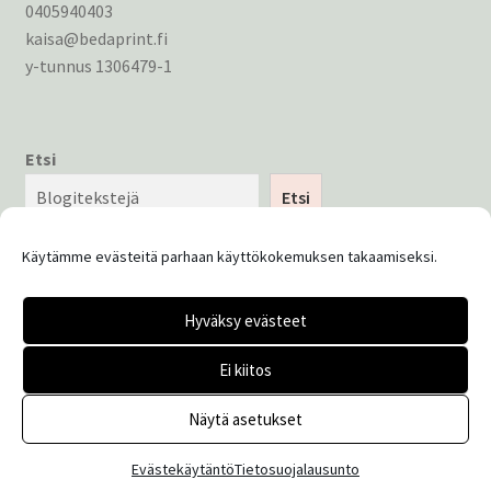
0405940403
kaisa@bedaprint.fi
y-tunnus 1306479-1
Etsi
Etsi
Käytämme evästeitä parhaan käyttökokemuksen takaamiseksi.
Hyväksy evästeet
© Bedaprint 2026
Ei kiitos
Tietosuojaseloste
Built with WooCommerce
.
Näytä asetukset
0
Evästekäytäntö
Tietosuojalausunto
Etsi:
Haku