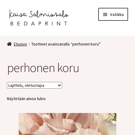
Siirry
Siirry
Valikko
navigointiin
sisältöön
Etusivu
Etusivu
Tuotteet avainsanalla “perhonen koru”
Kauppa
perhonen koru
Laajen
Postikortit
alemm
tason
2 osaiset kortit
valikko
Näytetään ainoa tulos
Pakettikortit
Vihkot
Surunvalittelu