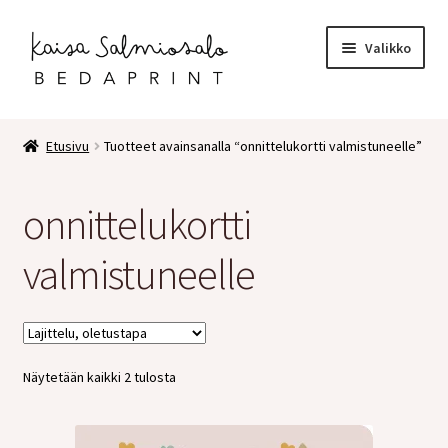
Siirry
Siirry
Valikko
navigointiin
sisältöön
Etusivu
Etusivu
Tuotteet avainsanalla “onnittelukortti valmistuneelle”
Kauppa
onnittelukortti
Laajen
Postikortit
alemm
valmistuneelle
tason
2 osaiset kortit
valikko
Pakettikortit
Näytetään kaikki 2 tulosta
Vihkot
Surunvalittelu