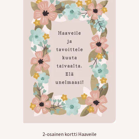
Kreppipaperit
Jalovilla langat
Laajen
Kirjonta
alemm
tason
Alekortit ja -vihkot
valikko
Tarrat
Kurssit
Ilmaiset värityskuvat
Laajen
Info
2-osainen kortti Haaveile
alemm