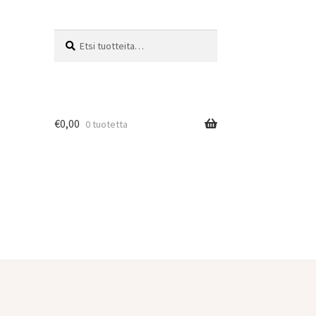
Etsi:
Haku
€
0,00
0 tuotetta