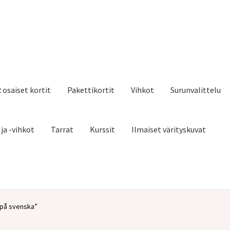
2 osaiset kortit
Pakettikortit
Vihkot
Surunvalittelu
 ja -vihkot
Tarrat
Kurssit
Ilmaiset värityskuvat
i på svenska”