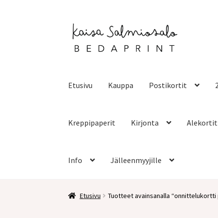
Siirry
Siirry
navigointiin
sisältöön
Etusivu
Kauppa
Postikortit
Kreppipaperit
Kirjonta
Alekortit
Info
Jälleenmyyjille
Etusivu
Tuotteet avainsanalla “onnittelukortt