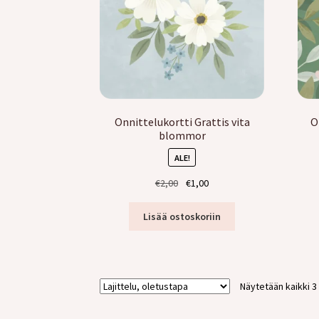
Onnittelukortti Grattis vita
O
blommor
ALE!
Alkuperäinen
Nykyinen
€
2,00
€
1,00
hinta
hinta
oli:
on:
Lisää ostoskoriin
€2,00.
€1,00.
Näytetään kaikki 3