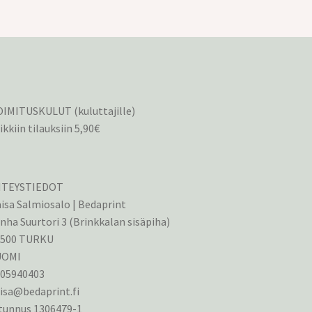
IMITUSKULUT (kuluttajille)
ikkiin tilauksiin 5,90€
HTEYSTIEDOT
isa Salmiosalo | Bedaprint
nha Suurtori 3 (Brinkkalan sisäpiha)
0500 TURKU
UOMI
405940403
isa@bedaprint.fi
tunnus 1306479-1