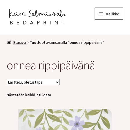
Siirry
Siirry
Valikko
navigointiin
sisältöön
Etusivu
Etusivu
Tuotteet avainsanalla “onnea rippipäivänä”
Kauppa
onnea rippipäivänä
Laajen
Postikortit
alemm
tason
2 osaiset kortit
valikko
Näytetään kaikki 2 tulosta
Pakettikortit
Vihkot
Surunvalittelu