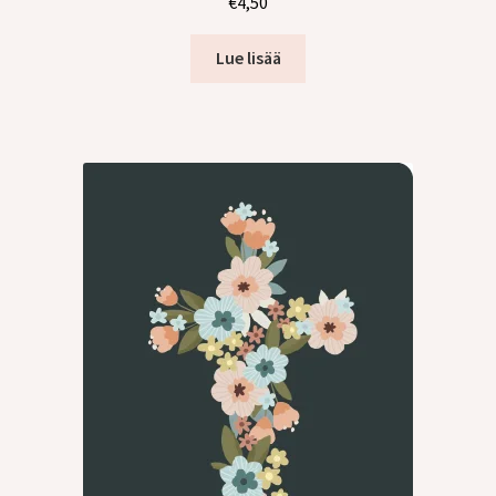
€
4,50
tason
valikko
Lue lisää