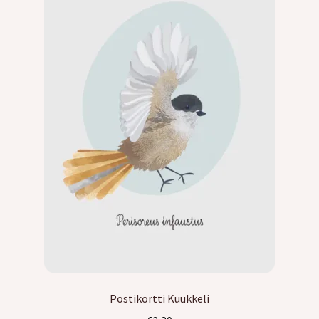
Kreppipaperit
Jalovilla langat
Laajen
Kirjonta
alemm
tason
Alekortit ja -vihkot
valikko
Tarrat
Kurssit
Ilmaiset värityskuvat
Laajen
Info
Postikortti Kuukkeli
alemm