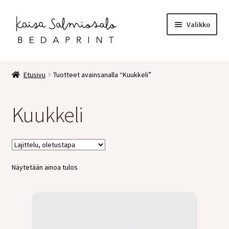
Siirry
Siirry
Valikko
navigointiin
sisältöön
Etusivu
Etusivu
Tuotteet avainsanalla “Kuukkeli”
Kauppa
Kuukkeli
Laajen
Postikortit
alemm
tason
2 osaiset kortit
valikko
Näytetään ainoa tulos
Pakettikortit
Vihkot
Surunvalittelu