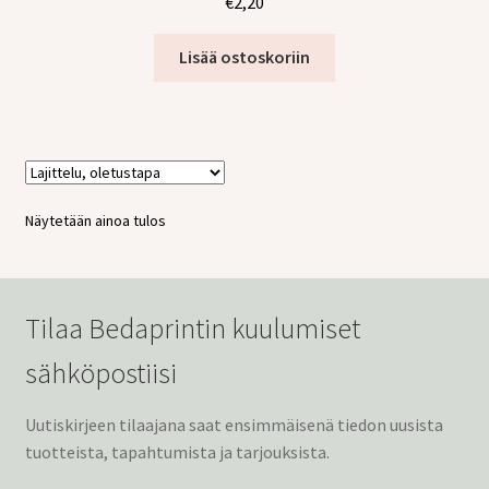
€
2,20
tason
Laajen
Jälleenmyyjille
valikko
alemm
Lisää ostoskoriin
tason
valikko
Näytetään ainoa tulos
Tilaa Bedaprintin kuulumiset
sähköpostiisi
Uutiskirjeen tilaajana saat ensimmäisenä tiedon uusista
tuotteista, tapahtumista ja tarjouksista.