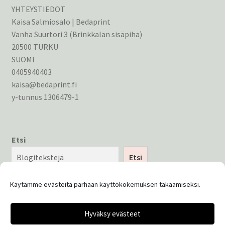
YHTEYSTIEDOT
Kaisa Salmiosalo | Bedaprint
Vanha Suurtori 3 (Brinkkalan sisäpiha)
20500 TURKU
SUOMI
0405940403
kaisa@bedaprint.fi
y-tunnus 1306479-1
Etsi
Etsi
Käytämme evästeitä parhaan käyttökokemuksen takaamiseksi.
Hyväksy evästeet