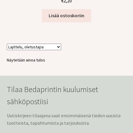
€
2,20
tason
Laajen
Jälleenmyyjille
valikko
alemm
Lisää ostoskoriin
tason
valikko
Näytetään ainoa tulos
Tilaa Bedaprintin kuulumiset
sähköpostiisi
Uutiskirjeen tilaajana saat ensimmäisenä tiedon uusista
tuotteista, tapahtumista ja tarjouksista.