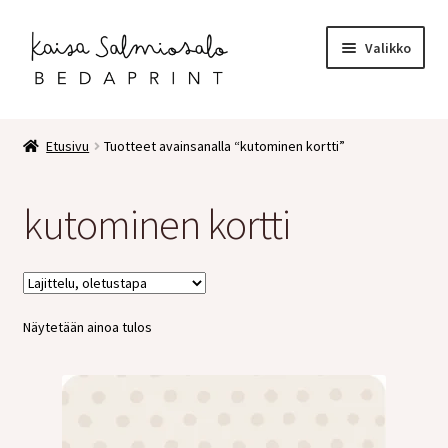
Siirry
Siirry
Valikko
navigointiin
sisältöön
Etusivu
Etusivu
Tuotteet avainsanalla “kutominen kortti”
Kauppa
kutominen kortti
Laajen
Postikortit
alemm
tason
2 osaiset kortit
valikko
Näytetään ainoa tulos
Pakettikortit
Vihkot
Surunvalittelu