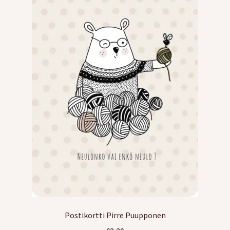
Kreppipaperit
Jalovilla langat
Laajen
Kirjonta
alemm
tason
Alekortit ja -vihkot
valikko
Tarrat
Kurssit
Ilmaiset värityskuvat
Laajen
Info
Postikortti Pirre Puupponen
alemm