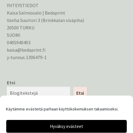
YHTEYSTIEDOT
Kaisa Salmiosalo | Bedaprint
Vanha Suurtori 3 (Brinkkalan sisäpiha)
20500 TURKU
SUOMI
0405940403
kaisa@bedaprint.fi
y-tunnus 1306479-1
Etsi
Etsi
Käytämme evästeitä parhaan käyttökokemuksen takaamiseksi.
Hyväksy evästeet