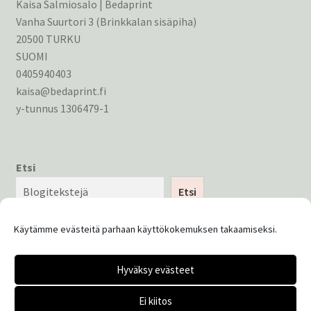
Kaisa Salmiosalo | Bedaprint
Vanha Suurtori 3 (Brinkkalan sisäpiha)
20500 TURKU
SUOMI
0405940403
kaisa@bedaprint.fi
y-tunnus 1306479-1
Etsi
Etsi
Käytämme evästeitä parhaan käyttökokemuksen takaamiseksi.
Hyväksy evästeet
© Bedaprint 2026
Ei kiitos
Tietosuojaseloste
Built with WooCommerce
.