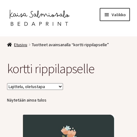
Siirry
Siirry
Valikko
navigointiin
sisältöön
Etusivu
Etusivu
Tuotteet avainsanalla “kortti rippilapselle”
Kauppa
kortti rippilapselle
Laajen
Postikortit
alemm
tason
2 osaiset kortit
valikko
Näytetään ainoa tulos
Pakettikortit
Vihkot
Surunvalittelu