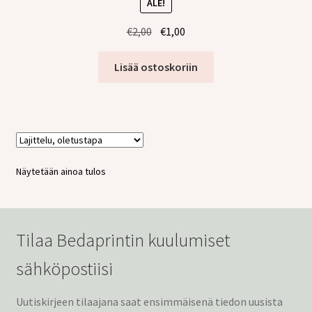
ALE!
tason
valikko
Alkuperäinen
Nykyinen
€
2,00
€
1,00
hinta
hinta
oli:
on:
Lisää ostoskoriin
€2,00.
€1,00.
Näytetään ainoa tulos
Tilaa Bedaprintin kuulumiset
sähköpostiisi
Uutiskirjeen tilaajana saat ensimmäisenä tiedon uusista