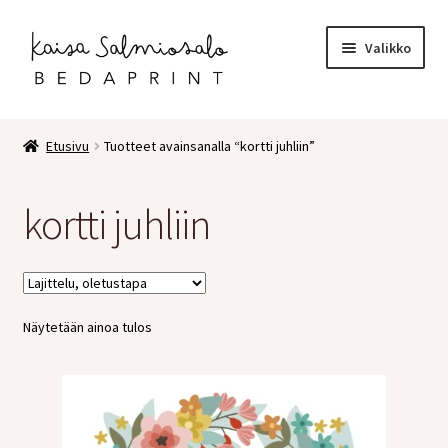
Siirry
Siirry
Valikko
navigointiin
sisältöön
Etusivu
Etusivu
Tuotteet avainsanalla “kortti juhliin”
Kauppa
kortti juhliin
Laajen
Postikortit
alemm
tason
2 osaiset kortit
valikko
Näytetään ainoa tulos
Pakettikortit
Vihkot
Surunvalittelu