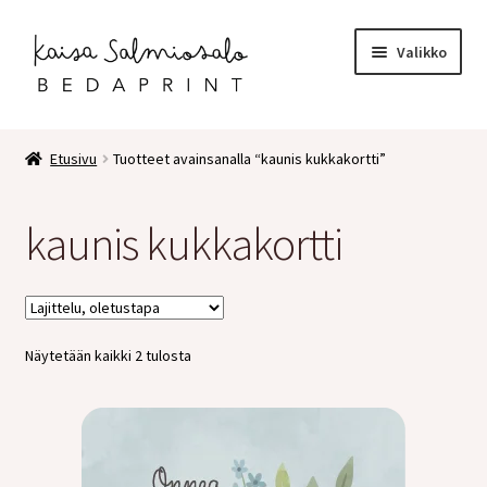
Siirry
Siirry
Valikko
navigointiin
sisältöön
Etusivu
Etusivu
Tuotteet avainsanalla “kaunis kukkakortti”
Kauppa
kaunis kukkakortti
Laajen
Postikortit
alemm
tason
2 osaiset kortit
valikko
Näytetään kaikki 2 tulosta
Pakettikortit
Vihkot
Surunvalittelu