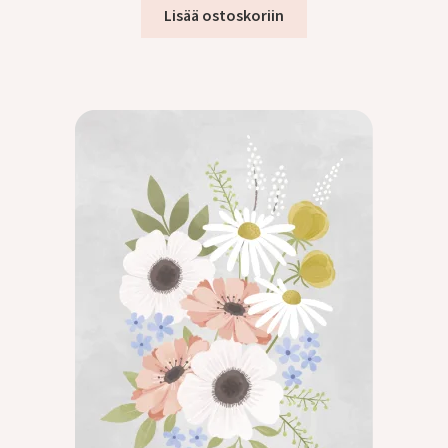
tason
Lisää ostoskoriin
valikko