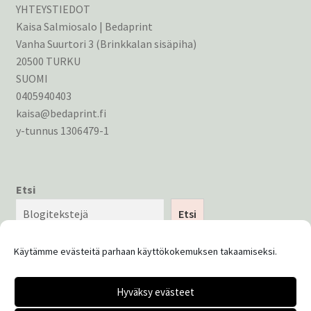
YHTEYSTIEDOT
Kaisa Salmiosalo | Bedaprint
Vanha Suurtori 3 (Brinkkalan sisäpiha)
20500 TURKU
SUOMI
0405940403
kaisa@bedaprint.fi
y-tunnus 1306479-1
Etsi
Etsi
Käytämme evästeitä parhaan käyttökokemuksen takaamiseksi.
Hyväksy evästeet
© Bedaprint 2026