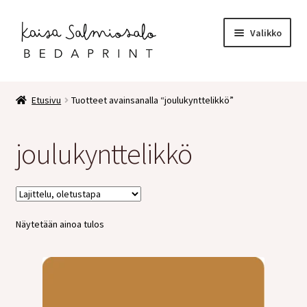
Siirry
Siirry
Valikko
navigointiin
sisältöön
Etusivu
Etusivu
Tuotteet avainsanalla “joulukynttelikkö”
Kauppa
joulukynttelikkö
Laajen
Postikortit
alemm
tason
2 osaiset kortit
valikko
Näytetään ainoa tulos
Pakettikortit
Vihkot
Surunvalittelu