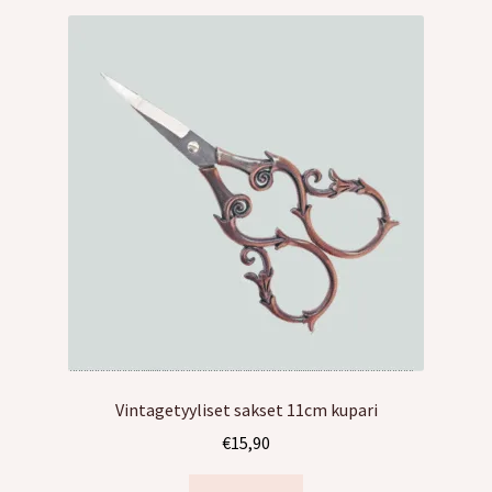
tason
valikko
Vintagetyyliset sakset 11cm kupari
€
15,90