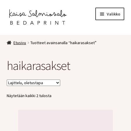
Siirry
Siirry
Valikko
navigointiin
sisältöön
Etusivu
Etusivu
Tuotteet avainsanalla “haikarasakset”
Kauppa
haikarasakset
Laajen
Postikortit
alemm
tason
2 osaiset kortit
valikko
Näytetään kaikki 2 tulosta
Pakettikortit
Vihkot
Surunvalittelu