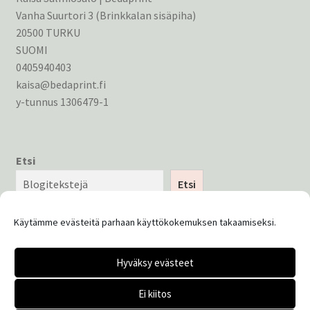
Vanha Suurtori 3 (Brinkkalan sisäpiha)
20500 TURKU
SUOMI
0405940403
kaisa@bedaprint.fi
y-tunnus 1306479-1
Etsi
Etsi
Käytämme evästeitä parhaan käyttökokemuksen takaamiseksi.
Hyväksy evästeet
© Bedaprint 2026
Ei kiitos
Tietosuojaseloste
Built with WooCommerce
.