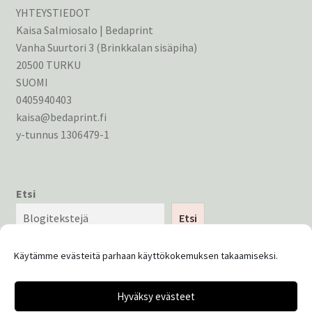
YHTEYSTIEDOT
Kaisa Salmiosalo | Bedaprint
Vanha Suurtori 3 (Brinkkalan sisäpiha)
20500 TURKU
SUOMI
0405940403
kaisa@bedaprint.fi
y-tunnus 1306479-1
Etsi
Etsi
Käytämme evästeitä parhaan käyttökokemuksen takaamiseksi.
Hyväksy evästeet