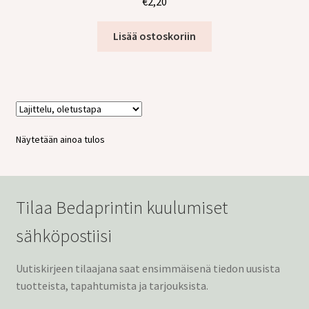
€
2,20
tason
valikko
Lisää ostoskoriin
Näytetään ainoa tulos
Tilaa Bedaprintin kuulumiset
sähköpostiisi
Uutiskirjeen tilaajana saat ensimmäisenä tiedon uusista
tuotteista, tapahtumista ja tarjouksista.