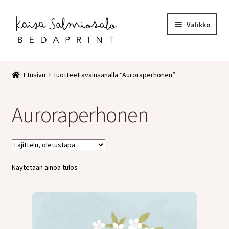
Siirry
Siirry
Valikko
navigointiin
sisältöön
Etusivu
Etusivu
Tuotteet avainsanalla “Auroraperhonen”
Kauppa
Auroraperhonen
Laajen
Postikortit
alemm
tason
2 osaiset kortit
valikko
Näytetään ainoa tulos
Pakettikortit
Vihkot
Surunvalittelu