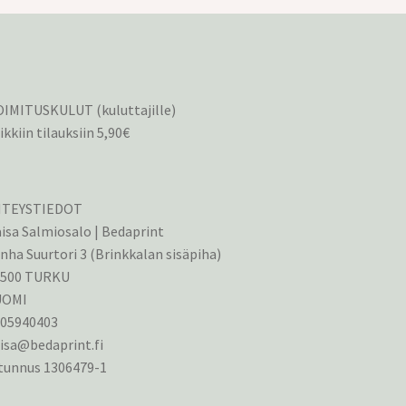
IMITUSKULUT (kuluttajille)
ikkiin tilauksiin 5,90€
HTEYSTIEDOT
isa Salmiosalo | Bedaprint
nha Suurtori 3 (Brinkkalan sisäpiha)
0500 TURKU
UOMI
405940403
isa@bedaprint.fi
tunnus 1306479-1