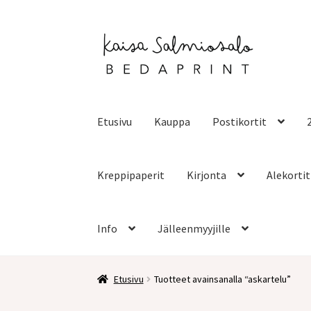
Siirry
Siirry
navigointiin
sisältöön
Etusivu
Kauppa
Postikortit
Kreppipaperit
Kirjonta
Alekortit
Info
Jälleenmyyjille
Etusivu
Tuotteet avainsanalla “askartelu”