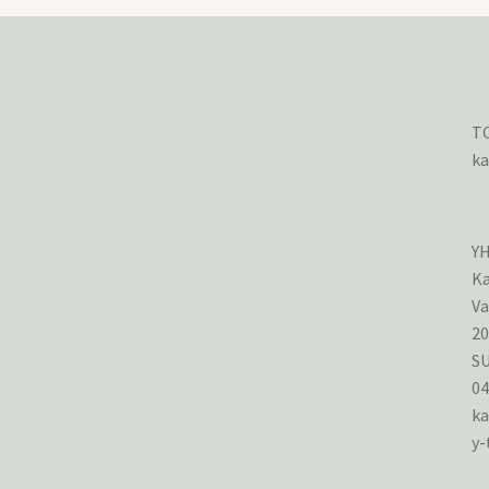
TO
ka
Y
Ka
Va
2
S
0
ka
y-