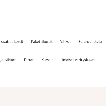
2 osaiset kortit
Pakettikortit
Vihkot
Surunvalittelu
 ja -vihkot
Tarrat
Kurssit
Ilmaiset värityskuvat