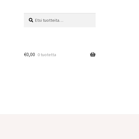
Etsi:
Haku
€
0,00
0 tuotetta