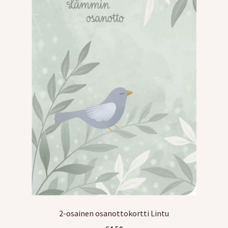
Kreppipaperit
Jalovilla langat
Laajen
Kirjonta
alemm
tason
Alekortit ja -vihkot
valikko
Tarrat
Kurssit
Ilmaiset värityskuvat
Laajen
Info
2-osainen osanottokortti Lintu
alemm