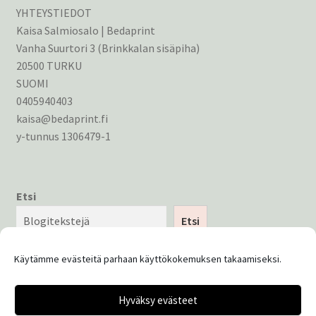
YHTEYSTIEDOT
Kaisa Salmiosalo | Bedaprint
Vanha Suurtori 3 (Brinkkalan sisäpiha)
20500 TURKU
SUOMI
0405940403
kaisa@bedaprint.fi
y-tunnus 1306479-1
Etsi
Etsi
Käytämme evästeitä parhaan käyttökokemuksen takaamiseksi.
Hyväksy evästeet