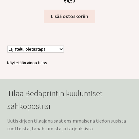
€
4,50
tason
Laajen
Jälleenmyyjille
valikko
alemm
Lisää ostoskoriin
tason
valikko
Näytetään ainoa tulos
Tilaa Bedaprintin kuulumiset
sähköpostiisi
Uutiskirjeen tilaajana saat ensimmäisenä tiedon uusista
tuotteista, tapahtumista ja tarjouksista.