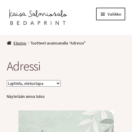
Siirry
Siirry
Valikko
navigointiin
sisältöön
Etusivu
Etusivu
Tuotteet avainsanalla “Adressi”
Kauppa
Adressi
Laajen
Postikortit
alemm
tason
2 osaiset kortit
valikko
Näytetään ainoa tulos
Pakettikortit
Vihkot
Surunvalittelu