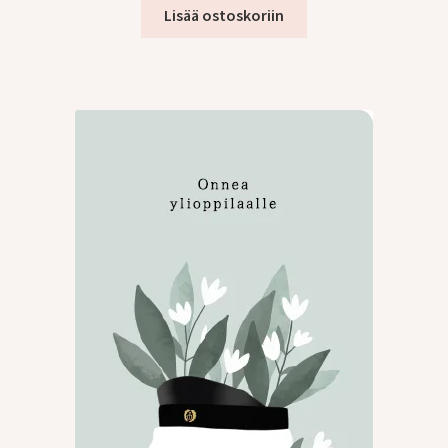
tason
Lisää ostoskoriin
valikko