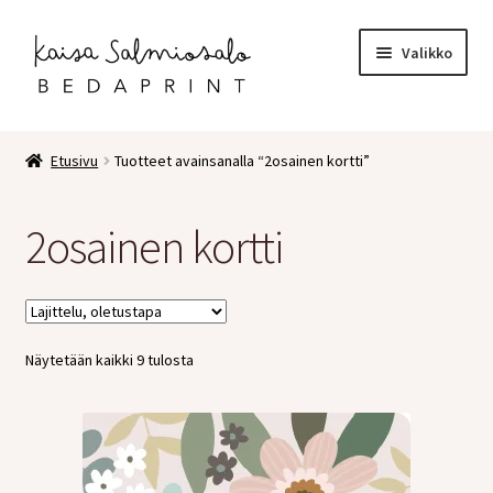
Siirry
Siirry
Valikko
navigointiin
sisältöön
Etusivu
Etusivu
Tuotteet avainsanalla “2osainen kortti”
Kauppa
2osainen kortti
Laajen
Postikortit
alemm
tason
2 osaiset kortit
valikko
Näytetään kaikki 9 tulosta
Pakettikortit
Vihkot
Surunvalittelu