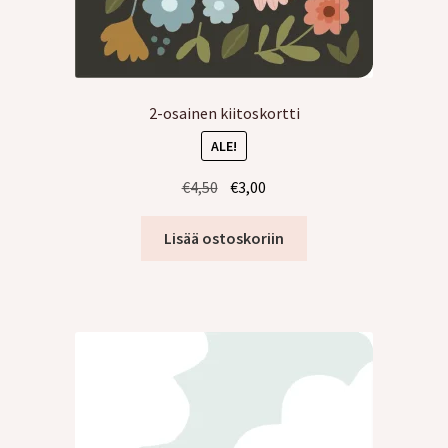
2-osainen kiitoskortti
ALE!
Alkuperäinen
Nykyinen
€
4,50
€
3,00
hinta
hinta
oli:
on:
Lisää ostoskoriin
€4,50.
€3,00.