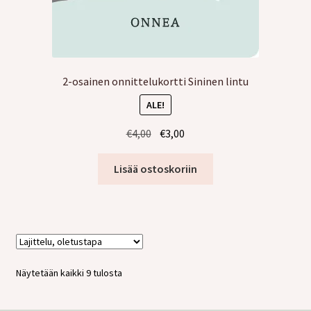
2-osainen onnittelukortti Sininen lintu
ALE!
Alkuperäinen
Nykyinen
€
4,00
€
3,00
hinta
hinta
oli:
on:
Lisää ostoskoriin
€4,00.
€3,00.
Näytetään kaikki 9 tulosta