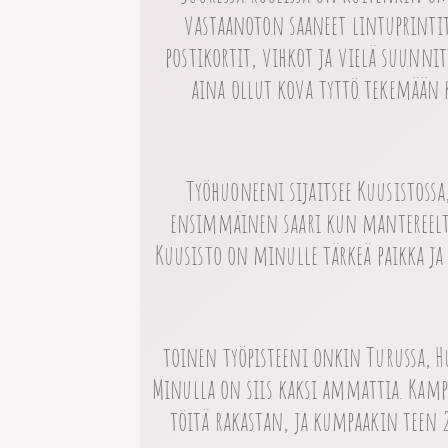
vastaanoton saaneet lintuprintit.
postikortit, vihkot ja vielä suunni
aina ollut kova tyttö tekemään k
Työhuoneeni sijaitsee Kuusistossa
ensimmäinen saari kun mantereelta
Kuusisto on minulle tärkeä paikka 
toinen työpisteeni onkin Turussa, H
Minulla on siis kaksi ammattia. Kamp
töitä rakastan, ja kumpaakin teen 