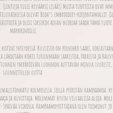
 (Lintuja tulee kevääksi lisää!) Muita tuotteita ovat mm
tteluvaiheessa olevat Beda´s embroidery-kirjontamallit.
O
äsitöitä ja olisi siksikin aivan huikeaa saada tämä tuote
markkinoille.
, kotini yhteydessä. Kuusisto on pienehkö saari, oikeastaa
 lähdetään kohti turunmaan saaristoa, Paraista ja Nauv
ja tunnen ympäröivän luonnon auttavan minua suuresti,
suunnittelen uutta.
umalistonkatu kolmosessa. siellä pyöritän kampaamoa. ky
aaja ja kuvittaja. Molemmat hyvin visuaalisia aloja. Mol
2-3päivää viikossa. Kampaamoyrittäjänä olen toiminut jo