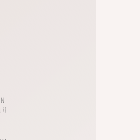
en
uri