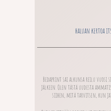
haluan kertoa it
Bedaprint sai alkunsa reilu vuosi
jälkeen. Olen tästä uudesta ammatis
siihen, mitä tarvitsen, kun j