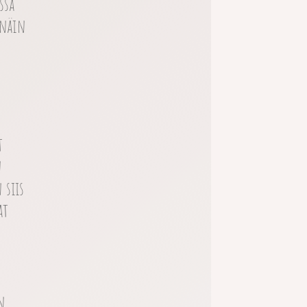
ssa
 näin
t
n
 siis
at
n