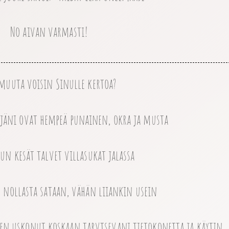
No aivan varmasti!
muuta voisin Sinulle kertoa?
rejäni ovat hempeä punainen, okra ja musta
kun kesät talvet villasukat jalassa
n nollasta sataan, vähän liiankin usein
en uskonut koskaan tarvtsevani tietokonetta ja käytin