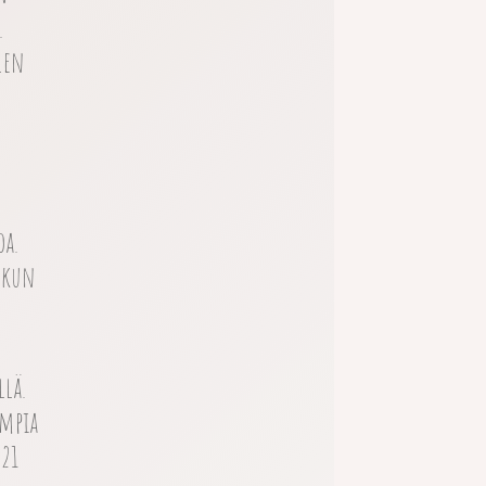
.
len
n
oa.
 kun
llä.
empia
 21