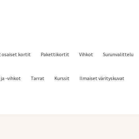
2 osaiset kortit
Pakettikortit
Vihkot
Surunvalittelu
 ja -vihkot
Tarrat
Kurssit
Ilmaiset värityskuvat