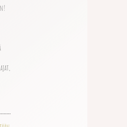
in!
ä
ajat,
itään