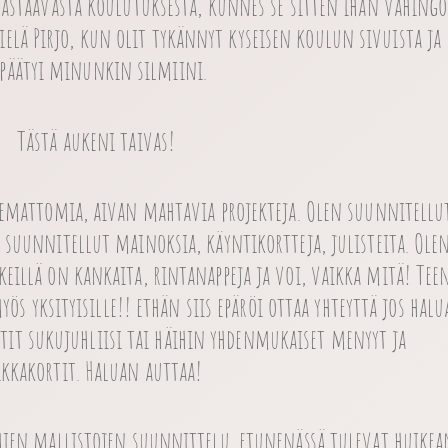
vastaavasta koulutuksesta, kunnes se sitten ihan vahingo
 vielä Pirjo, kun olit tykännyt kyseisen koulun sivuista ja
 päätyi minunkin silmiini.
Tästä aukeni taivas!
kemattomia, aivan mahtavia projekteja. Olen suunnitellu
, suunnitellut mainoksia, käyntikortteja, julisteita. Ole
keillä on kankaita, rintanappeja ja voi, vaikka mitä!
Teen
s yksityisille!! ethän siis epäröi ottaa yhteyttä jos halu
rtit sukujuhliisi tai häihin yhdenmukaiset menyyt ja
ikkakortit.
Haluan auttaa!
mien mallistojen suunnittelu. etunenässä tulevat huikea