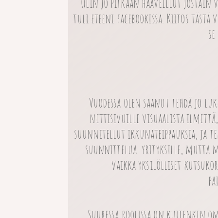
Olin jo pitkään haaveillut jostain 
tuli eteeni facebookissa. Kiitos tästä
se
Vuodessa olen saanut tehdä jo lu
nettisivuille visuaalista ilmettä
suunnitellut ikkunateippauksia, ja te
suunnittelua yrityksille, mutta myö
vaikka yksilölliset kutsuko
pa
Suuressa roolissa on kuitenkin o