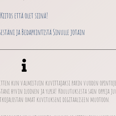
Kiitos että olet siinä!
sestäni ja Bedaprintistä Sinulle jotain
 sitten kun valmistuin kuvittajaksi parin vuoden opintoj
tani hyvin iloinen ja ylpeä! Koulutuksesta sain oppeja ju
atkojalostan omat kuvitukseni digitaaliseen muotoon.