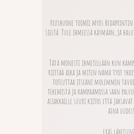
Hiushuone toimii myös Bedaprintin
sieltä. Tule ihmeessä käymään, ja halu
Tätä monesti ihmetellään kun kampaa
riittää aika ja miten nämä työt yhd
toteuttaa itseäni molemmin tavoi
tekemistä ja kampaamossa saan palve
asiakkaille suuri kiitos että jaksav
aina uudes
eräs läheisen