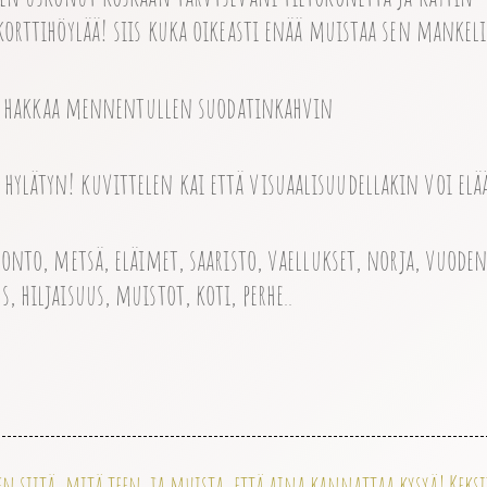
korttihöylää! siis kuka oikeasti enää muistaa sen mankel
vi hakkaa mennentullen suodatinkahvin
na hylätyn! kuvittelen kai että visuaalisuudellakin voi elä
uonto, metsä, eläimet, saaristo, vaellukset, norja, vuoden
, hiljaisuus, muistot, koti, perhe..
n siitä, mitä teen. ja muista, että aina kannattaa kysyä! Keks