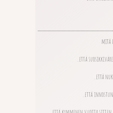
mitä 
..että suosikkivä
..että nu
..että innostu
..että kymmenen vuotta sitten 