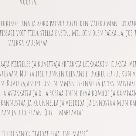
vuotta.
 tukikohtana ja koko painotuotteiden valikoiman löydät
tessasi voit tiedustella ensin, milloin olen paikalla, jos 
vaikka kauempaa.
ja piirtelee ja kuvittaja yhtäkkiä leikkaakin hiuksia. Mi
istetään. Mutta itse tunnen olevani etuoikeutettu, kun 
n. Kuvittajan työ on enemmän itsenäistä ja yksinäistäk
lla asiakkaita ja olla sosiaalinen. hyvä kombo! ja kampa
at kannustaa ja kuunnella ja visioida. Ja innostua mun ka
taan ja uudestaan. Ootte mahtavia!
i juuri sanoi; ”taidat elää unelmaasi”