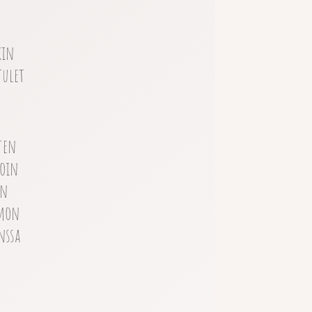
kin
tulet
ten
voin
in
amon
nssa